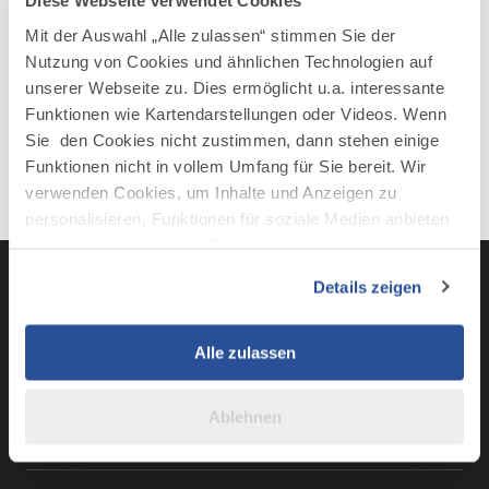
Diese Webseite verwendet Cookies
Mit der Auswahl „Alle zulassen“ stimmen Sie der
Nutzung von Cookies und ähnlichen Technologien auf
unserer Webseite zu. Dies ermöglicht u.a. interessante
Funktionen wie Kartendarstellungen oder Videos. Wenn
Sie den Cookies nicht zustimmen, dann stehen einige
Funktionen nicht in vollem Umfang für Sie bereit. Wir
verwenden Cookies, um Inhalte und Anzeigen zu
personalisieren, Funktionen für soziale Medien anbieten
zu können und die Zugriffe auf unsere Website zu
analysieren. Außerdem geben wir Informationen zu Ihrer
Details zeigen
Verwendung unserer Website an unsere Partner für
soziale Medien, Werbung und Analysen weiter. Unsere
LinkedIn
YouTube
Instagra
Fac
Partner führen diese Informationen möglicherweise mit
Alle zulassen
weiteren Daten zusammen, die Sie ihnen bereitgestellt
haben oder die sie im Rahmen Ihrer Nutzung der Dienste
Ablehnen
gesammelt haben.
BUSINESS-PORTAL