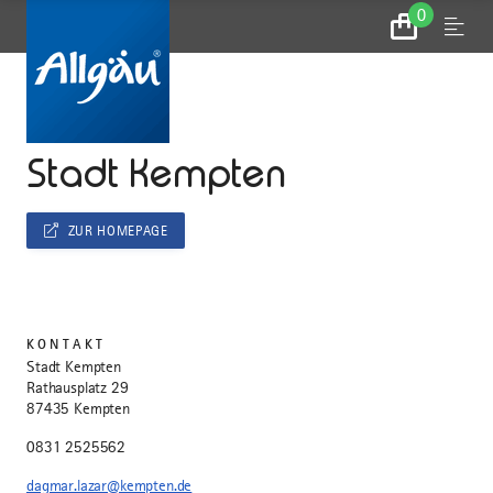
0
Zum
Menu
Warenkorb
...
STARTSEITE
Stadt Kempten
ZUR HOMEPAGE
KONTAKT
Stadt Kempten
Rathausplatz 29
87435 Kempten
0831 2525562
dagmar.lazar@kempten.de