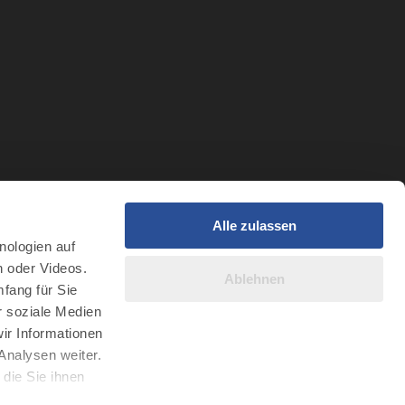
Alle zulassen
t
nologien auf
r Intelligenz
n oder Videos.
Ablehnen
fang für Sie
r soziale Medien
ir Informationen
Analysen weiter.
die Sie ihnen