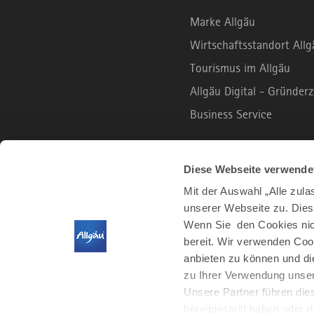
Marke Allgäu
Wirtschaftsstandort Allg
Tourismus im Allgäu
Allgäu Digital - Gründe
Business Service
B2C PORTAL
Diese Webseite verwende
Mit der Auswahl „Alle zul
unserer Webseite zu. Dies
Urlaub und Freizeit
Wenn Sie den Cookies nich
Leben und Arbeiten
bereit. Wir verwenden Coo
Der Allgäu Podcast
anbieten zu können und di
zu Ihrer Verwendung unser
Unsere Partner führen die
bereitgestellt haben oder