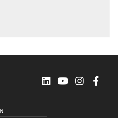
LinkedIn
YouTube
Instagram
Faceboo
ON