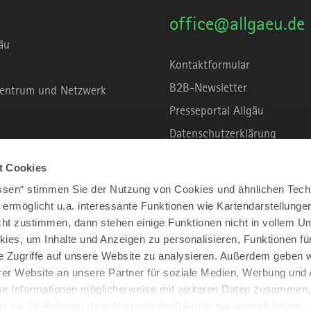
office@allgaeu.de
äu
Kontaktformular
B2B-Newsletter
rzentrum und Netzwerk
Presseportal Allgäu
Datenschutzerklärung
Haftungsausschluss
t Cookies
Erklärung zur Barrierefreihei
assen“ stimmen Sie der Nutzung von Cookies und ähnlichen Tech
Unsere Haltung zu Künstliche
 ermöglicht u.a. interessante Funktionen wie Kartendarstellunge
t zustimmen, dann stehen einige Funktionen nicht in vollem Um
Impressum
kies, um Inhalte und Anzeigen zu personalisieren, Funktionen fü
e Zugriffe auf unsere Website zu analysieren. Außerdem geben w
er Website an unsere Partner für soziale Medien, Werbung und 
se Informationen möglicherweise mit weiteren Daten zusammen, 
 die sie im Rahmen Ihrer Nutzung der Dienste gesammelt haben.