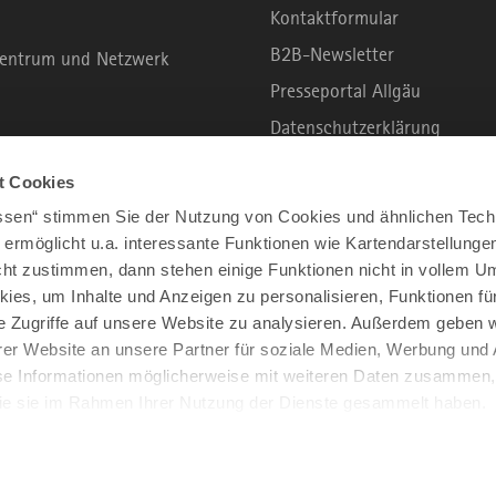
Kontaktformular
B2B-Newsletter
rzentrum und Netzwerk
Presseportal Allgäu
Datenschutzerklärung
Haftungsausschluss
t Cookies
Erklärung zur Barrierefreihei
assen“ stimmen Sie der Nutzung von Cookies und ähnlichen Tech
Unsere Haltung zu Künstliche
 ermöglicht u.a. interessante Funktionen wie Kartendarstellunge
t zustimmen, dann stehen einige Funktionen nicht in vollem Um
Impressum
kies, um Inhalte und Anzeigen zu personalisieren, Funktionen fü
e Zugriffe auf unsere Website zu analysieren. Außerdem geben w
er Website an unsere Partner für soziale Medien, Werbung und 
se Informationen möglicherweise mit weiteren Daten zusammen, 
 die sie im Rahmen Ihrer Nutzung der Dienste gesammelt haben.
2026 ALLGÄU
ALLE RECHTE VORBEHALTEN