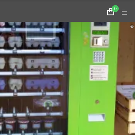
0
Menu
Zum
Warenkorb
©