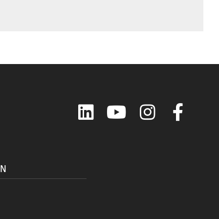
LinkedIn
YouTube
Instagram
Faceboo
ON