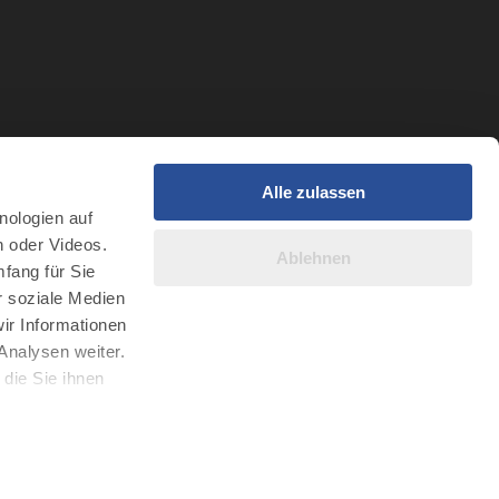
Alle zulassen
t
nologien auf
r Intelligenz
n oder Videos.
Ablehnen
fang für Sie
r soziale Medien
ir Informationen
Analysen weiter.
die Sie ihnen