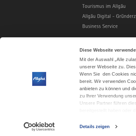
Tourismus im Allgäu
Allgäu Digital - Gründe
Business Service
B2C PORTAL
Diese Webseite verwende
Mit der Auswahl „Alle zul
unserer Webseite zu. Dies
Urlaub und Freizeit
Wenn Sie den Cookies nich
Leben und Arbeiten
bereit. Wir verwenden Coo
Der Allgäu Podcast
anbieten zu können und di
zu Ihrer Verwendung unser
Unsere Partner führen die
bereitgestellt haben oder
Details zeigen