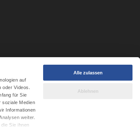
Alle zulassen
t
nologien auf
r Intelligenz
n oder Videos.
Ablehnen
fang für Sie
r soziale Medien
ir Informationen
Analysen weiter.
die Sie ihnen