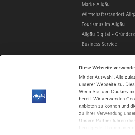
Marke Allgäu
Wirtschaftsstandort Allg
Tourismus im Allgäu
Allgäu Digital - Gründe
Business Service
B2C PORTAL
Diese Webseite verwende
Mit der Auswahl „Alle zul
unserer Webseite zu. Dies
Urlaub und Freizeit
Wenn Sie den Cookies nich
Leben und Arbeiten
bereit. Wir verwenden Coo
Der Allgäu Podcast
anbieten zu können und di
zu Ihrer Verwendung unser
Unsere Partner führen die
bereitgestellt haben oder