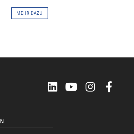
MEHR DAZU
LinkedIn
YouTube
Instagram
Faceboo
ON