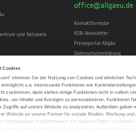
office@allgaeu.de
äu
Kontaktformular
B2B-Newsletter
rzentrum und Netzwerk
Presseportal Allgäu
Datenschutzerklärung
Haftungsausschluss
t Cookies
Erklärung zur Barrierefreihei
assen“ stimmen Sie der Nutzung von Cookies und ähnlichen Tech
Unsere Haltung zu Künstliche
 ermöglicht u.a. interessante Funktionen wie Kartendarstellunge
t zustimmen, dann stehen einige Funktionen nicht in vollem Um
Impressum
kies, um Inhalte und Anzeigen zu personalisieren, Funktionen fü
e Zugriffe auf unsere Website zu analysieren. Außerdem geben w
er Website an unsere Partner für soziale Medien, Werbung und 
se Informationen möglicherweise mit weiteren Daten zusammen, 
 die sie im Rahmen Ihrer Nutzung der Dienste gesammelt haben.