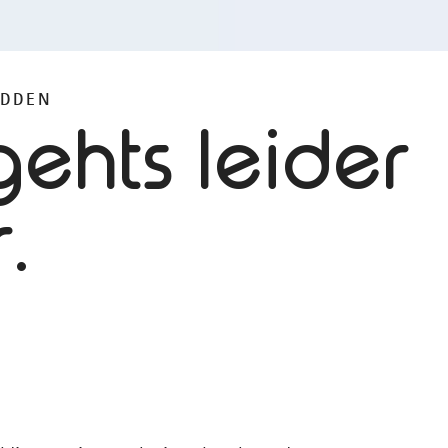
IDDEN
ehts leider
.