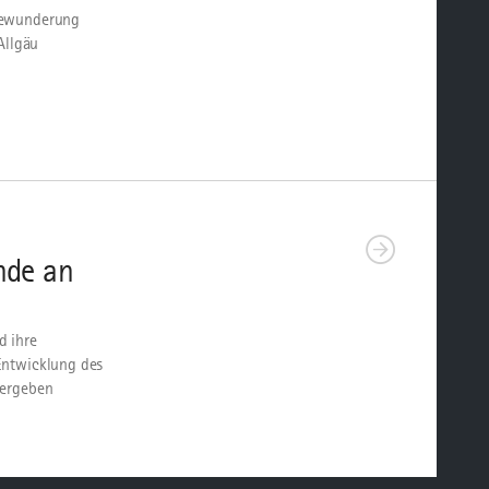
 Bewunderung
Allgäu
nde an
d ihre
Entwicklung des
bergeben