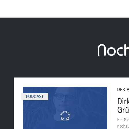
Noc
mehr
dazu
DER 
PODCAST
Dir
Gr
Ein Ge
nachzu