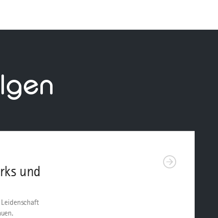
lgen
rks und
 Leidenschaft
auen.