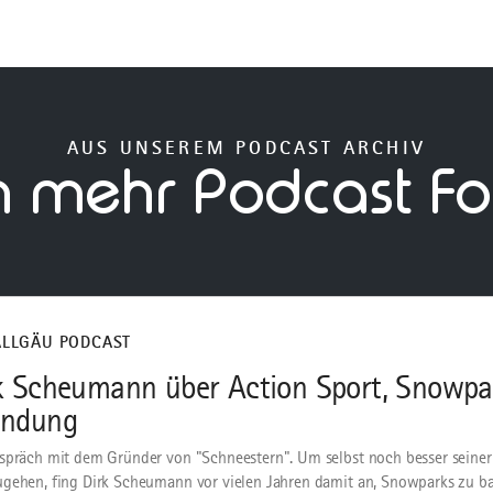
AUS UNSEREM PODCAST ARCHIV
h mehr Podcast Fo
ALLGÄU PODCAST
k Scheumann über Action Sport, Snowpa
ündung
spräch mit dem Gründer von "Schneestern". Um selbst noch besser seiner
gehen, fing Dirk Scheumann vor vielen Jahren damit an, Snowparks zu b