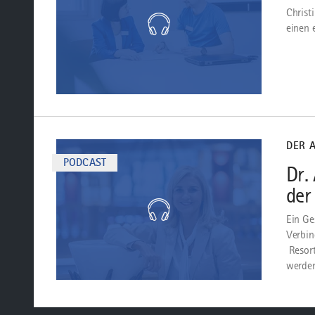
Christ
einen 
Zum
Podcast
DER 
PODCAST
Dr.
der
Ein Ge
Verbin
Resort
werden