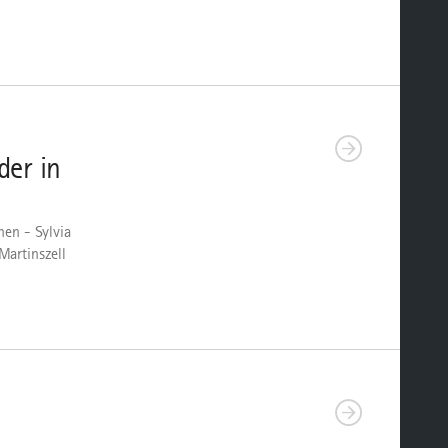
der in
nen - Sylvia
Martinszell