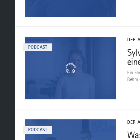
Zum
Podcast
DER 
PODCAST
Syl
ein
Ein Fa
Rehm g
Zum
Podcast
DER 
PODCAST
Was