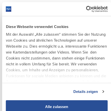
Den genauen Ablauf der Pressereise entnehmen Sie bitte
dem beigefügten Programm. Wir organisieren gerne
individuell Ihren Aufenthalt. Wir freuen uns auf
Ihre Anmeldung!
Diese Webseite verwendet Cookies
Mit der Auswahl „Alle zulassen“ stimmen Sie der Nutzung
von Cookies und ähnlichen Technologien auf unserer
LINK PER MAIL VERSENDEN
Webseite zu. Dies ermöglicht u.a. interessante Funktionen
wie Kartendarstellungen oder Videos. Wenn Sie den
Bild
©
Cookies nicht zustimmen, dann stehen einige Funktionen
Fuesse_im_Moor_mit_Wasser__c_Allgaeu_GmbH__Dominik_Ber
Fuesse_im_Moor_mit_Wasser__c_Allgaeu_GmbH__Dominik_Berchto
nicht in vollem Umfang für Sie bereit. Wir verwenden
herunterladen
©
Allgäu GmbH, Dominik Berchtold
Cookies, um Inhalte und Anzeigen zu personalisieren,
JPG
928.8 KB
Funktionen für soziale Medien anbieten zu können und die
Zugriffe auf unsere Website zu analysieren. Außerdem
geben wir Informationen zu Ihrer Verwendung unserer
Details zeigen
Website an unsere Partner für soziale Medien, Werbung
und Analysen weiter. Unsere Partner führen diese
Informationen möglicherweise mit weiteren Daten
Alle zulassen