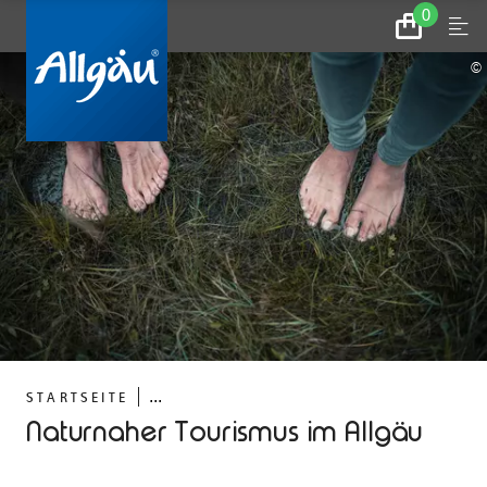
0
Zum
Menu
Warenkorb
©
...
STARTSEITE
Naturnaher Tourismus im Allgäu