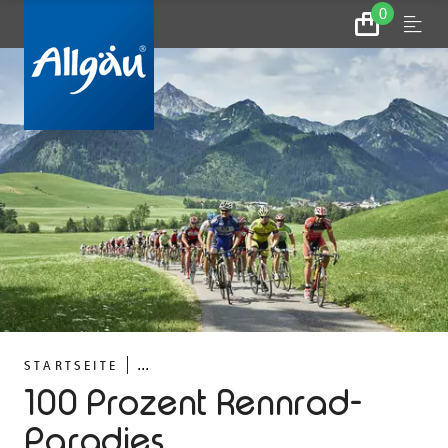
0
Zum
Menu
Warenkorb
...
STARTSEITE
100 Prozent Rennrad-
Paradies