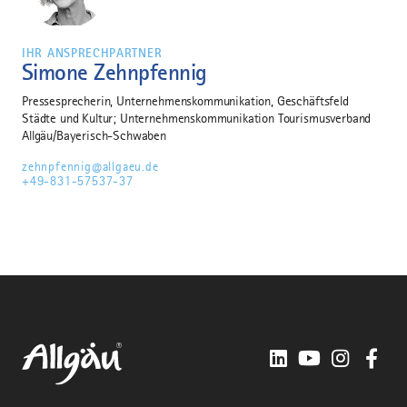
IHR ANSPRECHPARTNER
Simone Zehnpfennig
Pressesprecherin, Unternehmenskommunikation, Geschäftsfeld
Städte und Kultur; Unternehmenskommunikation Tourismusverband
Allgäu/Bayerisch-Schwaben
zehnpfennig@allgaeu.de
+49-831-57537-37
LinkedIn
YouTube
Instagra
Fac