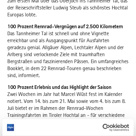
zum ersten Mal über das Oberjoch ins Tannheimer Tal, das
der Reiseschriftsteller Ludwig Steub als schönstes Hochtal
Europas lobte.
100 Prozent Rennrad-Vergnügen auf 2.500 Kilometern
Das Tannheimer Tal ist schnell und ohne Vignette
erreichbar und als Ausgangspunkt für Ausfahrten
geradezu genial. Allgäuer Alpen, Lechtaler Alpen und der
Arlberg sind verlockende Ziele mit traumhaften
Bergstraßen und faszinierenden Pässen. Ein umfangreiches
Booklet, in dem 22 Rennrad-Touren genau beschrieben
sind, informiert.
100 Prozent Erlebnis und das Highlight der Saison
Zwei Wochen im Jahr hat Marcel Wüst fest im Kalender
notiert. Vom 14. bis zum 21. Mai sowie vom 4. bis zum 8.
Juli bietet er im Rahmen der Rennrad-Wochen
Trainingsfahrten im Tiroler Hochtal an - für v
erschiedene
Leistungsgruppen vom T
opsportler bis hin zu echten
Genussfahrern. Ideale Vorbereitung für den Höhepunkt