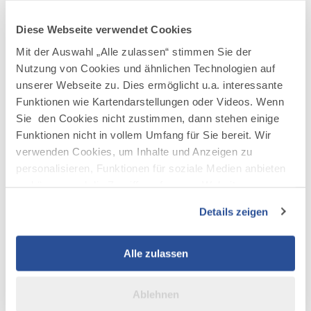
der Radsaison am 10. Juli, der jährliche Rad-Marathon
Tannheimer Tal. Er zählt zu den schönsten
Diese Webseite verwendet Cookies
Langstreckenrennen in den Alpen zählt.
Mit der Auswahl „Alle zulassen“ stimmen Sie der
Nutzung von Cookies und ähnlichen Technologien auf
100 Prozent Service in 16 rennradfreundlichen
unserer Webseite zu. Dies ermöglicht u.a. interessante
Gastbetrieben
Funktionen wie Kartendarstellungen oder Videos. Wenn
16 rennradfreundlichen Gastbetriebe - von der familiäre
Sie den Cookies nicht zustimmen, dann stehen einige
Funktionen nicht in vollem Umfang für Sie bereit. Wir
Privatpensionen bis zur Hotels der Viersternekategorie mit
verwenden Cookies, um Inhalte und Anzeigen zu
exzellenten Wellnessangeboten - betreuen dei Radler. Auf
personalisieren, Funktionen für soziale Medien anbieten
Wunsch auch mit einem Shuttle-Servive.
zu können und die Zugriffe auf unsere Website zu
analysieren. Außerdem geben wir Informationen zu Ihrer
Alle Details finden sich im Pressetext zum Download.
Details zeigen
Verwendung unserer Website an unsere Partner für
soziale Medien, Werbung und Analysen weiter. Unsere
Partner führen diese Informationen möglicherweise mit
Alle zulassen
LINK PER MAIL VERSENDEN
weiteren Daten zusammen, die Sie ihnen bereitgestellt
haben oder die sie im Rahmen Ihrer Nutzung der Dienste
Ablehnen
gesammelt haben.
Artikel