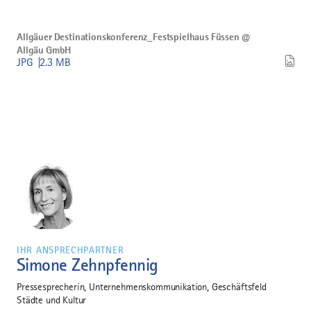
regionalen
Identität
Bild
herunterladen
Allgäuer
Allgäuer Destinationskonferenz_Festspielhaus Füssen @
Destinationskonferenz_Festspielhaus
Allgäu GmbH
Füssen
JPG
2.3 MB
@
Allgäu
GmbH
herunterladen
IHR ANSPRECHPARTNER
Simone Zehnpfennig
Pressesprecherin, Unternehmenskommunikation, Geschäftsfeld
Städte und Kultur