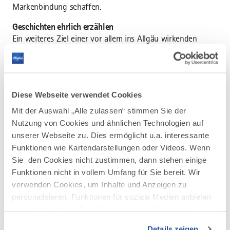
Markenbindung schaffen.
Geschichten ehrlich erzählen
Ein weiteres Ziel einer vor allem ins Allgäu wirkenden
Öffentlichkeitskampagne ist es, das Allgäu als attraktiven
Lebensraum darzustellen. Hierfür sollen Menschen die im
Allgäu leben und arbeiten ihre persönlichen Geschichten
erzählen. „Menschen und ihr Handeln füllen die Marke
Diese Webseite verwendet Cookies
Allgäu mit Leben. Sie spiegeln die regionale Identität.
Diese Geschichten sammeln wir, lassen neben Texten und
Mit der Auswahl „Alle zulassen“ stimmen Sie der
Fotos auch Bewegtbilder produzieren, die wir für unsere
Nutzung von Cookies und ähnlichen Technologien auf
Kommunikation nutzen“, sagt Christian Gabler,
unserer Webseite zu. Dies ermöglicht u.a. interessante
Markenmanager der Allgäu GmbH.
Funktionen wie Kartendarstellungen oder Videos. Wenn
Sie den Cookies nicht zustimmen, dann stehen einige
Wettbewerb: so leben Unternehmen Allgäuer Werte
Funktionen nicht in vollem Umfang für Sie bereit. Wir
Wie sich ein Unternehmen im Allgäu mit den Allgäuer
verwenden Cookies, um Inhalte und Anzeigen zu
Werten positioniert, soll ein Wettbewerb beleuchten. Ob
personalisieren, Funktionen für soziale Medien anbieten
es um die visuelle Darstellung oder die kreative Einbindung
zu können und die Zugriffe auf unsere Website zu
der Allgäuer Markenbotschaft geht – der Kreativität sind
analysieren. Außerdem geben wir Informationen zu Ihrer
keine Grenzen gesetzt.
Details zeigen