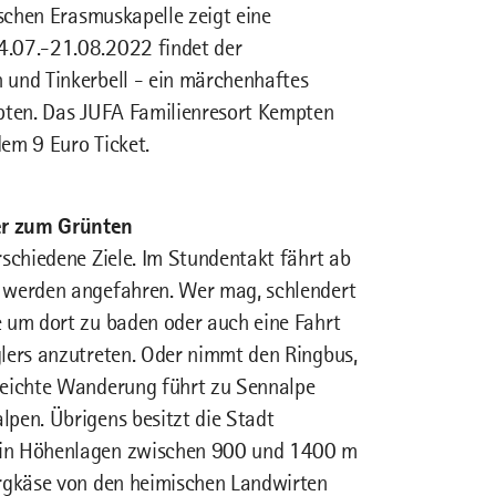
ischen Erasmuskapelle zeigt eine
4.07.-21.08.2022 findet der
 und Tinkerbell - ein märchenhaftes
mpten. Das JUFA Familienresort Kempten
dem 9 Euro Ticket.
er zum Grünten
rschiedene Ziele. Im Stundentakt fährt ab
n werden angefahren. Wer mag, schlendert
e um dort zu baden oder auch eine Fahrt
glers anzutreten. Oder nimmt den Ringbus,
leichte Wanderung führt zu Sennalpe
pen. Übrigens besitzt die Stadt
n in Höhenlagen zwischen 900 und 1400 m
ergkäse von den heimischen Landwirten