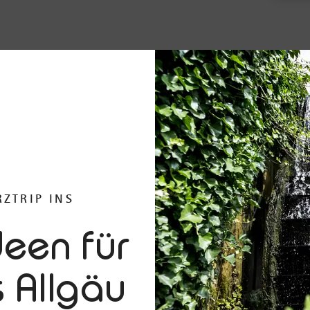
RZTRIP INS
deen für
s Allgäu