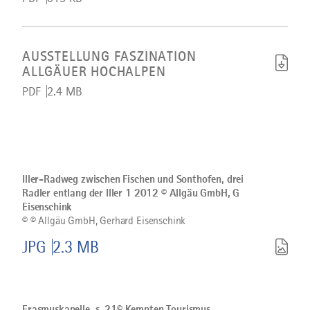
Artikel
Ausstellung
Faszination
AUSSTELLUNG FASZINATION
Allgäuer
ALLGÄUER HOCHALPEN
Hochalpen
herunterladen
PDF
2.4 MB
Bild
©
Iller-
Radweg
Iller-Radweg zwischen Fischen und Sonthofen, drei
zwischen
Radler entlang der Iller 1 2012 © Allgäu GmbH, G
Fischen
Eisenschink
und
Sonthofen,
©
© Allgäu GmbH, Gerhard Eisenschink
drei
Radler
JPG
2.3 MB
entlang
der
Iller
Bild
1
Erasmuskapelle_s_21©
2012
Kempten
©
Erasmuskapelle_s_21© Kempten Tourismus