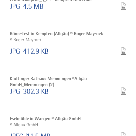
Tourismus
Allgäu
JPG
4.5 MB
herunterladen
GmbH,
G
Eisenschink
Bild
©
herunterladen
Römerfest
in
Römerfest in Kempten (Allgäu) © Roger Mayrock
Kempten
©
Roger Mayrock
(Allgäu)
©
JPG
412.9 KB
Roger
Mayrock
herunterladen
Bild
Kluftinger
Rathaus
Kluftinger Rathaus Memmingen ©Allgäu
Memmingen
GmbH_Memmingen (2)
©Allgäu
JPG
302.3 KB
GmbH_Memmingen
(2)
herunterladen
Bild
©
Eselmühle
in
Eselmühle in Wangen © Allgäu GmbH
Wangen
©
Allgäu GmbH
©
Allgäu
GmbH