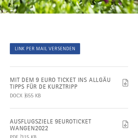
LINK PER MAIL VERSENDEN
Artikel
Mit
dem
MIT DEM 9 EURO TICKET INS ALLGÄU
9
TIPPS FÜR DE KURZTRIPP
Euro
Ticket
DOCX
655 KB
ins
Allgäu
Tipps
Artikel
für
Ausflugsziele
de
9EuroTicket
AUSFLUGSZIELE 9EUROTICKET
Kurztripp
Wangen2022
WANGEN2022
herunterladen
herunterladen
PDF
315 KB