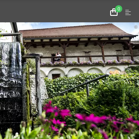
0
Menu
Zum
Warenkorb
©