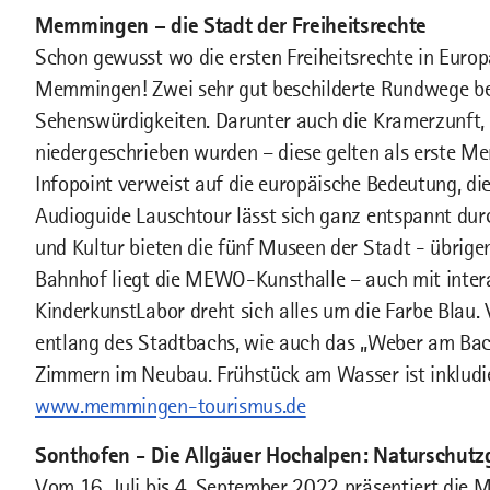
Memmingen – die Stadt der Freiheitsrechte
Schon gewusst wo die ersten Freiheitsrechte in Euro
Memmingen! Zwei sehr gut beschilderte Rundwege bes
Sehenswürdigkeiten. Darunter auch die Kramerzunft, i
niedergeschrieben wurden – diese gelten als erste M
Infopoint verweist auf die europäische Bedeutung, d
Audioguide Lauschtour lässt sich ganz entspannt dur
und Kultur bieten die fünf Museen der Stadt - übrigen
Bahnhof liegt die MEWO-Kunsthalle – auch mit inter
KinderkunstLabor dreht sich alles um die Farbe Blau. 
entlang des Stadtbachs, wie auch das „Weber am Bach
Zimmern im Neubau. Frühstück am Wasser ist inkludie
www.memmingen-tourismus.de
Sonthofen - Die Allgäuer Hochalpen: Naturschutzg
Vom 16. Juli bis 4. September 2022 präsentiert die 