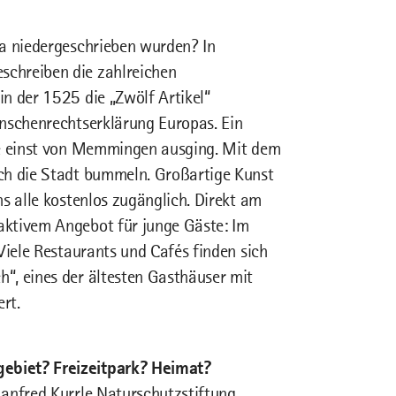
pa niedergeschrieben wurden? In
chreiben die zahlreichen
n der 1525 die „Zwölf Artikel“
enschenrechtserklärung Europas. Ein
ie einst von Memmingen ausging. Mit dem
ch die Stadt bummeln. Großartige Kunst
s alle kostenlos zugänglich. Direkt am
aktivem Angebot für junge Gäste: Im
Viele Restaurants und Cafés finden sich
“, eines der ältesten Gasthäuser mit
rt.
ebiet? Freizeitpark? Heimat?
Manfred Kurrle Naturschutzstiftung