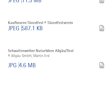
JPEG
11.5 MB
herunterladen
Bild
Kaufbeuren
Tänzelfest
Kaufbeuren Tänzelfest © Tänzelfestverein
©
JPEG
587.1 KB
Tänzelfestverein
herunterladen
Bild
©
Schwaltenweiher
Naturbiken
Schwaltenweiher Naturbiken Allgäu/Tirol
Allgäu/Tirol
©
Allgäu GmbH, Martin Erd
herunterladen
JPG
4.6 MB