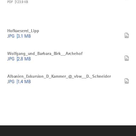
PDF
123.9 KB
Bild
Hofkaeserei_Lipp
Hofkaeserei_Lipp
herunterladen
JPG
3.1 MB
Bild
Wolfgang_und_Barbara_Birk__Archehof
Wolfgang_und_Barbara_Birk__Archehof
herunterladen
JPG
2.8 MB
Bild
Albanien_Exkursion_D_Kammer_@_vbw__D._Schneider
Albanien_Exkursion_D_Kammer_@_vbw__D._Schneider
herunterladen
JPG
1.4 MB