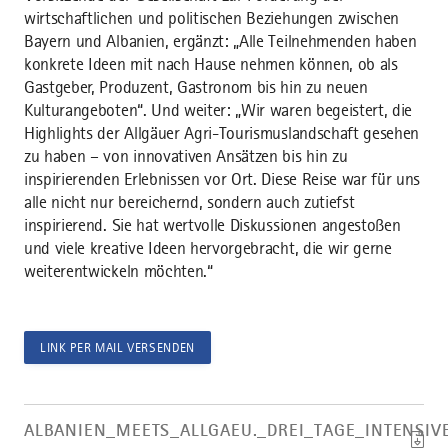
wirtschaftlichen und politischen Beziehungen zwischen
Bayern und Albanien, ergänzt: „Alle Teilnehmenden haben
konkrete Ideen mit nach Hause nehmen können, ob als
Gastgeber, Produzent, Gastronom bis hin zu neuen
Kulturangeboten“. Und weiter: „Wir waren begeistert, die
Highlights der Allgäuer Agri-Tourismuslandschaft gesehen
zu haben – von innovativen Ansätzen bis hin zu
inspirierenden Erlebnissen vor Ort. Diese Reise war für uns
alle nicht nur bereichernd, sondern auch zutiefst
inspirierend. Sie hat wertvolle Diskussionen angestoßen
und viele kreative Ideen hervorgebracht, die wir gerne
weiterentwickeln möchten.“
LINK PER MAIL VERSENDEN
Artikel
Albanien_meets_Allgaeu._Drei_Tage_intensiver_Austausch_zwisc
ALBANIEN_MEETS_ALLGAEU._DREI_TAGE_INTENSI
herunterladen