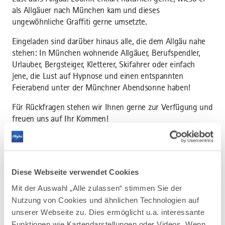
als Allgäuer nach München kam und dieses
ungewöhnliche Graffiti gerne umsetzte.
Eingeladen sind darüber hinaus alle, die dem Allgäu nahe
stehen: In München wohnende Allgäuer, Berufspendler,
Urlauber, Bergsteiger, Kletterer, Skifahrer oder einfach
jene, die Lust auf Hypnose und einen entspannten
Feierabend unter der Münchner Abendsonne haben!
Für Rückfragen stehen wir Ihnen gerne zur Verfügung und
freuen uns auf Ihr Kommen!
Um den Termin besser koordinieren zu können, bitten wir
um eine kurze Anmeldung, gerne per Telefon oder E-Mail
– so dass wir Ihnen unsere Kässpatzen persönlich
Diese Webseite verwendet Cookies
überreichen können.
Mit der Auswahl „Alle zulassen“ stimmen Sie der
Nutzung von Cookies und ähnlichen Technologien auf
unserer Webseite zu. Dies ermöglicht u.a. interessante
LINK PER MAIL VERSENDEN
Funktionen wie Kartendarstellungen oder Videos. Wenn