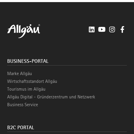
LinkedIn
YouTube
Instagra
Fac
BUSINESS-PORTAL
Marke Allgäu
Wirtschaftsstandort Allgäu
Tourismus im Allgäu
Allgäu Digital - Gründerzentrum und Netzwerk
Business Service
B2C PORTAL