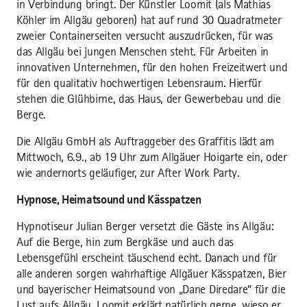
in Verbindung bringt. Der Künstler Loomit (als Mathias
Köhler im Allgäu geboren) hat auf rund 30 Quadratmeter
zweier Containerseiten versucht auszudrücken, für was
das Allgäu bei jungen Menschen steht. Für Arbeiten in
innovativen Unternehmen, für den hohen Freizeitwert und
für den qualitativ hochwertigen Lebensraum. Hierfür
stehen die Glühbirne, das Haus, der Gewerbebau und die
Berge.
Die Allgäu GmbH als Auftraggeber des Graffitis lädt am
Mittwoch, 6.9., ab 19 Uhr zum Allgäuer Hoigarte ein, oder
wie andernorts geläufiger, zur After Work Party.
Hypnose, Heimatsound und Kässpatzen
Hypnotiseur Julian Berger versetzt die Gäste ins Allgäu:
Auf die Berge, hin zum Bergkäse und auch das
Lebensgefühl erscheint täuschend echt. Danach und für
alle anderen sorgen wahrhaftige Allgäuer Kässpatzen, Bier
und bayerischer Heimatsound von „Dane Diredare“ für die
Lust aufs Allgäu. Loomit erklärt natürlich gerne, wieso er