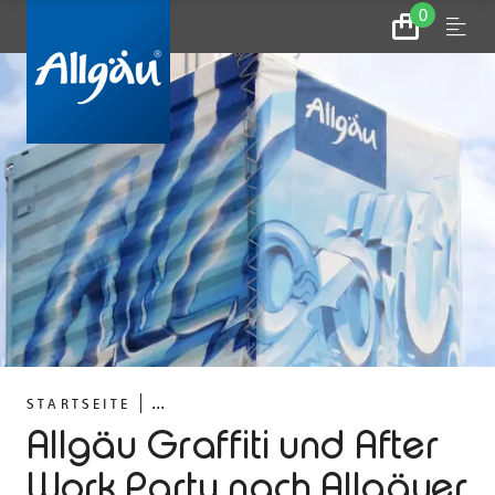
0
Zum
Menu
Warenkorb
...
STARTSEITE
Allgäu Graffiti und After
Work Party nach Allgäuer