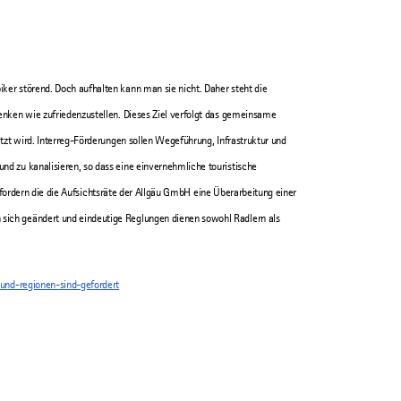
r störend. Doch aufhalten kann man sie nicht. Daher steht die
nken wie zufriedenzustellen. Dieses Ziel verfolgt das gemeinsame
zt wird. Interreg-Förderungen sollen Wegeführung, Infrastruktur und
 zu kanalisieren, so dass eine einvernehmliche touristische
o fordern die die Aufsichtsräte der Allgäu GmbH eine Überarbeitung einer
ich geändert und eindeutige Reglungen dienen sowohl Radlern als
-und-regionen-sind-gefordert