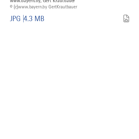
www.bayern.by, Gert Krautbauer
auf
©
(c)www.bayern.by GertKrautbauer
der
ITB
©
JPG
4.3 MB
www.bayern.by,
Gert
Krautbauer
herunterladen