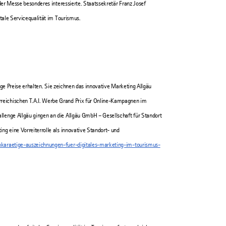
der Messe besonderes interessierte. Staatssekretär Franz Josef
itale Servicequalität im Tourismus.
tige Preise erhalten. Sie zeichnen das innovative Marketing Allgäu
reichischen T.A.I. Werbe Grand Prix für Online-Kampagnen im
llenge Allgäu gingen an die Allgäu GmbH – Gesellschaft für Standort
ng eine Vorreiterrolle als innovative Standort- und
chkaraetige-auszeichnungen-fuer-digitales-marketing-im-tourismus-