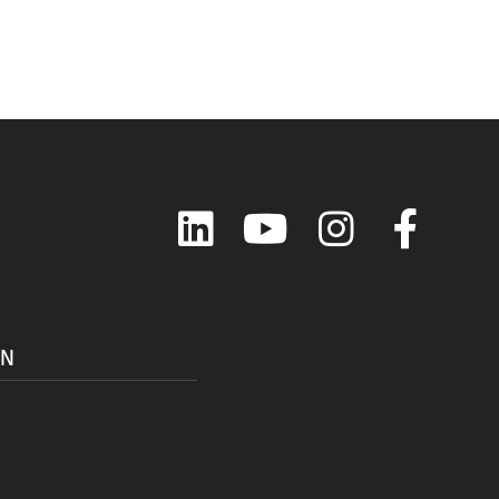
LinkedIn
YouTube
Instagram
Faceboo
ON