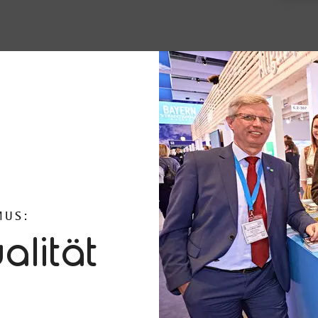
MUS:
alität