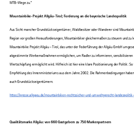
MTB-Wege zu.“
Mountainbike-Projekt Allgäu-Tirol; Forderung an die bayerische Landespolitik
Aus Sicht mancher Grundstückseigentümer, Waldbesitzer oder Wanderer sind Mountainbike
Region vor großen Herausforderungen, Mountainbiker gleichermaßen zu steuern und zu le
Mountainbike Projekt Allgäu – Tirol, das unter der Federführung der Allgäu GmbH umgeset
abgestimmte Werbemaßnahmen ermöglichen, um Radler zu informieren, sensibilisieren und
Wertschöpfung ermöglicht wird. Hilfreich ist hier eine klare Positionierung der Politik: S
Empfehlung des Innenministeriums aus dem Jahre 2002. Die Rahmenbedingungen haben s
auch Grundstückseigentümern.
https://presse.allgaeu.de/mountainbiken-rechtssicher-und-umweltgerecht-landespolitik
Qualitätsmarke Allgäu: von 660 Gastgebern zu 750 Markenpartnern