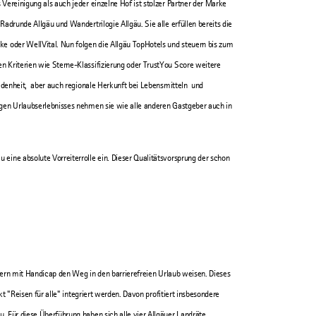
ereinigung als auch jeder einzelne Hof ist stolzer Partner der Marke
adrunde Allgäu und Wandertrilogie Allgäu. Sie alle erfüllen bereits die
e oder WellVital. Nun folgen die Allgäu TopHotels und steuern bis zum
 Kriterien wie Sterne-Klassifizierung oder TrustYou Score weitere
iedenheit, aber auch regionale Herkunft bei Lebensmitteln und
gen Urlaubserlebnisses nehmen sie wie alle anderen Gastgeber auch in
eine absolute Vorreiterrolle ein. Dieser Qualitätsvorsprung der schon
ubern mit Handicap den Weg in den barrierefreien Urlaub weisen. Dieses
kt "Reisen für alle" integriert werden. Davon profitiert insbesondere
 Für diese Überführung haben sich alle vier Allgäuer Landräte