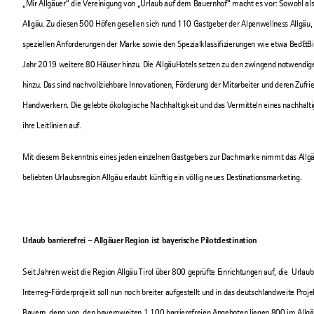
„Mir Allgäuer“ die Vereinigung von „Urlaub auf dem Bauernhof“ macht es vor: Sowohl als V
Allgäu. Zu diesen 500 Höfen gesellen sich rund 110 Gastgeber der Alpenwellness Allgäu, R
speziellen Anforderungen der Marke sowie den Spezialklassifizierungen wie etwa Bed&Bik
Jahr 2019 weitere 80 Häuser hinzu. Die AllgäuHotels setzen zu den zwingend notwendigen
hinzu. Das sind nachvollziehbare Innovationen, Förderung der Mitarbeiter und deren Zufr
Handwerkern. Die gelebte ökologische Nachhaltigkeit und das Vermitteln eines nachhalti
ihre Leitlinien auf.
Mit diesem Bekenntnis eines jeden einzelnen Gastgebers zur Dachmarke nimmt das Allgäu 
beliebten Urlaubsregion Allgäu erlaubt künftig ein völlig neues Destinationsmarketing.
Urlaub barrierefrei – Allgäuer Region ist bayerische Pilotdestination
Seit Jahren weist die Region Allgäu Tirol über 800 geprüfte Einrichtungen auf, die Urla
Interreg-Förderprojekt soll nun noch breiter aufgestellt und in das deutschlandweite Proje
Bayern, denn von den bayernweiten 1.100 barrierefreien Angeboten liegen 800 im Allgäu.