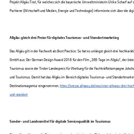
Projekt Allgäu Tirol, für welches sich die bayerische Umweltministerin Ulrike Scharf auf 
Pschierer (Wirtschaft und Medien, Energie und Technologie) informierte sich über die dig
Allgäu: gleich drei Preise für digitales Tourismus- und Standortmarketing
Das Allgäu gilt in der Fachwelt als Best Practice: So hat es unlängst gleich drei hochkarä
GmbH aus: Der German Design Award 2018 für den Film „365 Tage im Allgäu“, der öster
Tourismus sowie der Tiroler Landespreis für Werbung für die Fachkräftekampagne Jobcha
und Tourismus. Damit hat das Allgäu im Bereich digitales Tourismus- und Standortmarketi
Destinationsagentur eingenommen.
https://presse.allgaeu.de/gewinner-allgaeu-drei-ho
und-standort
Sonder- und Landesmittel für digitale Servicequalität im Tourismus