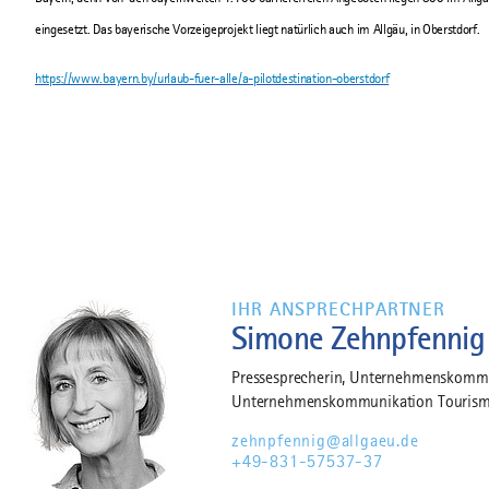
eingesetzt. Das bayerische Vorzeigeprojekt liegt natürlich auch im Allgäu, in Oberstdorf.
https://www.bayern.by/urlaub-fuer-alle/a-pilotdestination-oberstdorf
IHR ANSPRECHPARTNER
Simone Zehnpfennig
Pressesprecherin, Unternehmenskommun
Unternehmenskommunikation Tourism
zehnpfennig@allgaeu.de
+49-831-57537-37