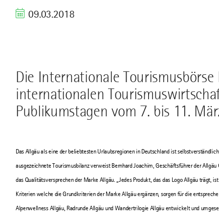
09.03.2018
Die Internationale Tourismusbörse 
internationalen Tourismuswirtscha
Publikumstagen vom 7. bis 11. Mär
Das Allgäu als eine der beliebtesten Urlaubsregionen in Deutschland ist selbstverständlich
ausgezeichnete Tourismusbilanz verweist Bernhard Joachim, Geschäftsführer der Allgäu 
das Qualitätsversprechen der Marke Allgäu. „Jedes Produkt, das das Logo Allgäu trägt, is
Kriterien welche die Grundkriterien der Marke Allgäu ergänzen, sorgen für die entspreche
Alpenwellness Allgäu, Radrunde Allgäu und Wandertrilogie Allgäu entwickelt und umgese