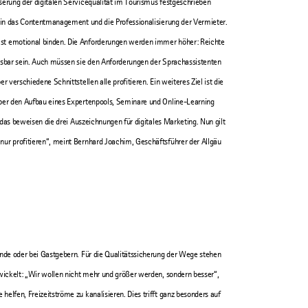
serung der digitalen Servicequalität im Tourismus festgeschrieben
n in das Contentmanagement und die Professionalisierung der Vermieter.
ast emotional binden. Die Anforderungen werden immer höher: Reichte
lesbar sein. Auch müssen sie den Anforderungen der Sprachassistenten
 verschiedene Schnittstellen alle profitieren. Ein weiteres Ziel ist die
über den Aufbau eines Expertenpools, Seminare und Online-Learning
 das beweisen die drei Auszeichnungen für digitales Marketing. Nun gilt
nur profitieren“, meint Bernhard Joachim, Geschäftsführer der Allgäu
unde oder bei Gastgebern. Für die Qualitätssicherung der Wege stehen
twickelt: „Wir wollen nicht mehr und größer werden, sondern besser“,
elfen, Freizeitströme zu kanalisieren. Dies trifft ganz besonders auf