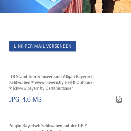
LINK PER MAIL VERSENDEN
Bild
©
ITB
Stand
ITB Stand Tourismusverband Allgäu Bayerisch
Tourismusverband
Schhwaben © www.bayern.by GertKrautbauer
Allgäu
©
(c)www.bayern.by GertKrautbauer
Bayerisch
Schhwaben
©
JPG
4.6 MB
www.bayern.by
GertKrautbauer
herunterladen
Bild
©
Allgäu
Bayerisch
Allgäu Bayerisch Schhwaben auf der ITB ©
Schhwaben