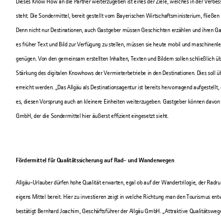
Dieses Know How an die Partner weiterzugeben ist eines der Ziele, welches in der Verbes
steht. Die Sondermittel, bereit gestellt vom Bayerischen Wirtschaftsministerium, fließe
Denn nicht nur Destinationen, auch Gastgeber müssen Geschichten erzählen und ihren G
es früher Text und Bild zur Verfügung zu stellen, müssen sie heute mobil und maschinen
genügen. Von den gemeinsam erstellten Inhalten, Texten und Bildern sollen schließlich über
Stärkung des digitalen Knowhows der Vermieterbetriebe in den Destinationen. Dies soll 
erreicht werden. „Das Allgäu als Destinationsagentur ist bereits hervorragend aufgestellt,
es, diesen Vorsprung auch an kleinere Einheiten weiterzugeben. Gastgeber können davon 
GmbH, der die Sondermittel hier äußerst effizient eingesetzt sieht.
Fördermittel für Qualitätssicherung auf Rad- und Wanderwegen
Allgäu-Urlauber dürfen hohe Qualität erwarten, egal ob auf der Wandertrilogie, der Radr
eigens Mittel bereit. Hier zu investieren zeigt in welche Richtung man den Tourismus en
bestätigt Bernhard Joachim, Geschäftsführer der Allgäu GmbH. „Attraktive Qualitätswege h