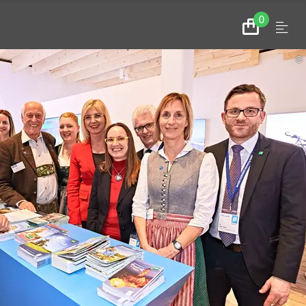
0
Menu
Zum
Warenkorb
©