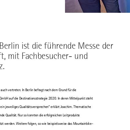
Berlin ist die führende Messe der
ft, mit Fachbesucher- und
z.
 auch vertreten. In Berlin befragt nach dem Grund für die
GmbH auf die Destinationsstrategie 2020. In deren Mittelpunkt steht
t ein jeweiliges Qualitätsversprechen“ erklärt Joachim. Thematische
nde Qualität. Nur so konnten die erfolgreichen Leitprodukte
tzt werden. Weitere folgen, so wie beispielsweise das Mountainbike-