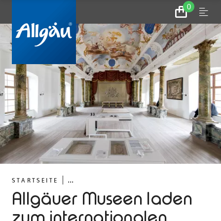
0
Zum
Menu
Warenkorb
...
STARTSEITE
Allgäuer Museen laden
zum internationalen