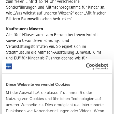
zum freien Eintritt ab 14 Uhr verschiedene
Sonderführungen und Mitmachprogramme für Kinder an,
wie „Was wächst auf unseren Wiesen?“ oder „Mit frischen
Blättern Baumwolltaschen bedrucken“.
Kaufbeurens Museen
Alle fünf Häuser laden zum Besuch bei freiem Eintritt
sowie zu besonderen Führungs- und
Veranstaltungsformaten ein. So eignet sich im
Stadtmuseum die Mitmach-Ausstellung „Umwelt, Klima
und DU“ für Kinder ab 7 Jahren ebenso wie für
Erwachsene. Das Isergebirgs-Museum Neugablonz
präsentiert die Sonderausstellung „Was ist schön?
Weibliche Schönheitsideale im Wandel der Zeit“ und die
Erlebnisausstellung der Gablonzer Industrie lädt in die
Diese Webseite verwendet Cookies
Sonderschau „SOUVENIR“ ein.
Mit der Auswahl „Alle zulassen“ stimmen Sie der
Um Gottes Willen: Die Tempel von Cambodunum
Nutzung von Cookies und ähnlichen Technologien auf
Alle Museen der Stadt Kempten bieten Mitmachaktionen
unserer Webseite zu. Dies ermöglicht u.a. interessante
und Führungen für Jung und Alt an. Informativ und
Funktionen wie Kartendarstellungen oder Videos. Wenn