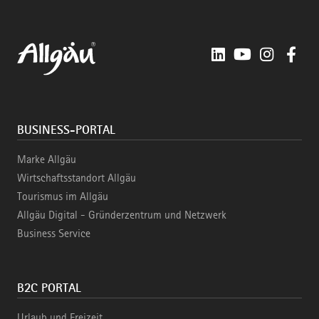
LinkedIn
YouTube
Instagra
Fac
BUSINESS-PORTAL
Marke Allgäu
Wirtschaftsstandort Allgäu
Tourismus im Allgäu
Allgäu Digital - Gründerzentrum und Netzwerk
Business Service
B2C PORTAL
Urlaub und Freizeit