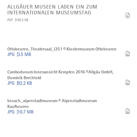
Artikel
Allgäuer
ALLGÄUER MUSEEN LADEN EIN ZUM
Museen
INTERNATIONALEN MUSEUMSTAG
laden
PDF
155.3 KB
ein
zum
Internationalen
Museumstag
herunterladen
Bild
Ottobeuren_Theatersaal_I251
Ottobeuren_Theatersaal_I251 © Klostermuseum Ottobeuren
©
JPG
3.5 MB
Klostermuseum
Ottobeuren
Bild
herunterladen
Cambodunum
Cambodunum Innenansicht Kempten 2016 ©Allgäu GmbH,
Innenansicht
Dominik Berchtold
Kempten
JPG
92.2 KB
2016
©Allgäu
Bild
GmbH,
besuch_alpenstadtmuseum
Dominik
besuch_alpenstadtmuseum © Alpenstadtmuseum
©
Berchtold
Kaufbeuren
Alpenstadtmuseum
herunterladen
JPG
10.7 MB
Kaufbeuren
herunterladen