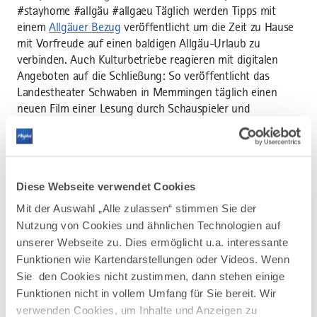
#stayhome #allgäu #allgaeu Täglich werden Tipps mit
einem
Allgäuer Bezug
veröffentlicht um die Zeit zu Hause
mit Vorfreude auf einen baldigen Allgäu-Urlaub zu
verbinden. Auch Kulturbetriebe reagieren mit digitalen
Angeboten auf die Schließung: So veröffentlicht das
Landestheater Schwaben in Memmingen täglich einen
neuen Film einer Lesung durch Schauspieler und
Schauspielerinnen. Kempten lädt wie auch die Waldburg
zu virtuellen Führungen ein und die beiden Autoren
Kobr
und Klüpfel
lesen täglich zehn Minuten aus ihren
Kommissar-Kluftinger-Büchern. In Kaufbeuren überbrückt
Diese Webseite verwendet Cookies
die
Coronale
, ein virtuelles Festival in dem sich jeder
einbringen kann.
Mit der Auswahl „Alle zulassen“ stimmen Sie der
Nutzung von Cookies und ähnlichen Technologien auf
Aufruf der Bergwacht: Skitouren und Wanderungen
unserer Webseite zu. Dies ermöglicht u.a. interessante
unterlassen
Funktionen wie Kartendarstellungen oder Videos. Wenn
Während Gastronomie, Hotellerie und Einzelhandel direkt
Sie den Cookies nicht zustimmen, dann stehen einige
mit Wirkung der Allgemeinverfügung wirtschaftliche
Funktionen nicht in vollem Umfang für Sie bereit. Wir
Einbußen erleiden und Unternehmen Kurzarbeit
verwenden Cookies, um Inhalte und Anzeigen zu
angemeldet haben, nutzen viele Menschen die freie Zeit