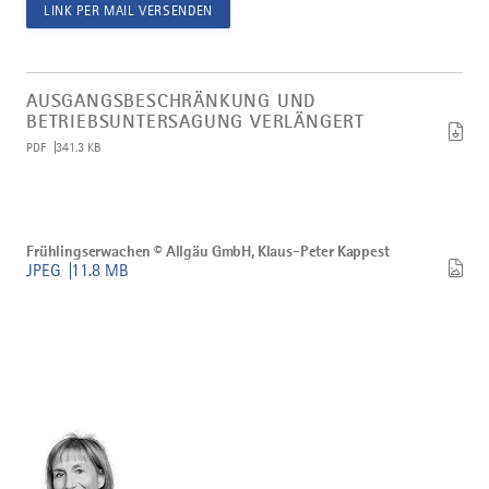
LINK PER MAIL VERSENDEN
Artikel
Ausgangsbeschränkung
AUSGANGSBESCHRÄNKUNG UND
und
BETRIEBSUNTERSAGUNG VERLÄNGERT
Betriebsuntersagung
PDF
341.3 KB
verlängert
herunterladen
Bild
Frühlingserwachen
Frühlingserwachen © Allgäu GmbH, Klaus-Peter Kappest
©
JPEG
11.8 MB
Allgäu
GmbH,
Klaus-
Peter
Kappest
herunterladen