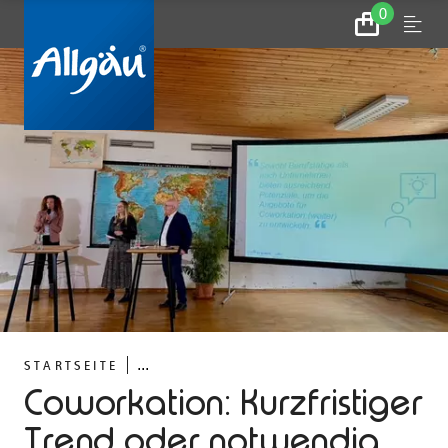
0
Zum
Menu
Warenkorb
...
STARTSEITE
Coworkation: Kurzfristiger
Trend oder notwendig