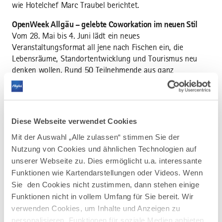
wie Hotelchef Marc Traubel berichtet.
OpenWeek Allgäu – gelebte Coworkation im neuen Stil
Vom 28. Mai bis 4. Juni lädt ein neues
Veranstaltungsformat all jene nach Fischen ein, die
Lebensräume, Standortentwicklung und Tourismus neu
denken wollen. Rund 50 Teilnehmende aus ganz
Deutschland haben sich bereits angemeldet. Das Konzept
zahlt ganz und gar auf Coworkation ein: So gibt es offene
Austauschforen, moderierte Diskussionsrunden,
Lehrfahrten, aber auch einen PopUp Coworking Space
Diese Webseite verwendet Cookies
sowie ein buntes Freizeitangebot. Interessierte setzen sich
Mit der Auswahl „Alle zulassen“ stimmen Sie der
ihr eigenes Programm nach dem Bausteinprinzip
Nutzung von Cookies und ähnlichen Technologien auf
zusammen. Das Allgäu als gastgebende Region ist zugleich
unserer Webseite zu. Dies ermöglicht u.a. interessante
Impulsgeber: Die Marken und Destinationsstrategie Allgäu
berücksichtigt die ganzheitliche Lebensraumgestaltung
Funktionen wie Kartendarstellungen oder Videos. Wenn
und hat bereits Projekte umgesetzt, wie beispielsweise das
Sie den Cookies nicht zustimmen, dann stehen einige
Mobilitätskonzept Allgäu, Naturnaher Tourismus oder
Funktionen nicht in vollem Umfang für Sie bereit. Wir
gezieltes Fachkräfte Marketing. „Wir
verwenden Cookies, um Inhalte und Anzeigen zu
freuen uns darauf, viele innovative und vorausdenkende
personalisieren, Funktionen für soziale Medien anbieten