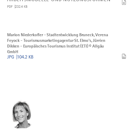
Allgäu,
PDF
232.4 KB
neue
Arbeitsmodelle
und
Nutzungsformen
herunterladen
Bild
Marion
Marion Niederkofler - Stadtentwicklung Bruneck, Verena
Niederkofler
Feyock - Tourismusmarketingagentur St. Elmo's, Jürrien
-
Stadtentwicklung
Dikken - Europäisches Tourismus Institut (ETI) © Allgäu
Bruneck,
GmbH
Verena
JPG
104.2 KB
Feyock
-
Tourismusmarketingagentur
St.
Elmo's,
Jürrien
Dikken
-
Europäisches
Tourismus
Institut
(ETI)
©
Allgäu
GmbH
herunterladen