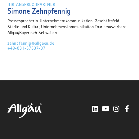
IHR ANSPRECHPARTNER
Simone Zehnpfennig
Pressesprecherin, Unternehmenskommunikation, Geschäftsfeld
Städte und Kultur; Unternehmenskommunikation Tourismusverband
Allgäu/Bayerisch-Schwaben
zehnpfennig@allgaeu.de
+49-831-57537-37
LinkedIn
YouTube
Instagra
Fac