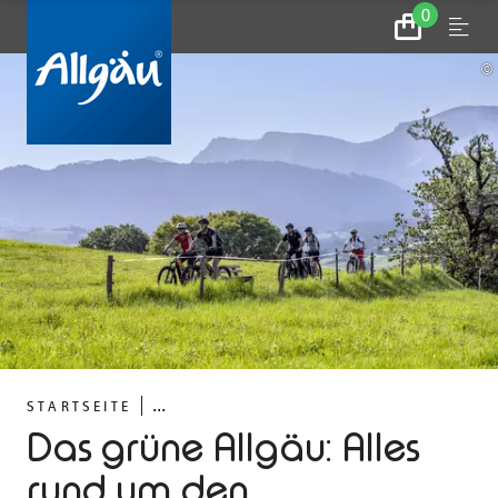
0
Zum
Menu
Warenkorb
©
...
STARTSEITE
Das grüne Allgäu: Alles
rund um den