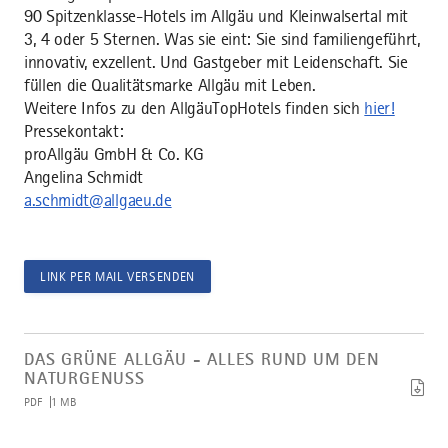
90 Spitzenklasse-Hotels im Allgäu und Kleinwalsertal mit
3, 4 oder 5 Sternen. Was sie eint: Sie sind familiengeführt,
innovativ, exzellent. Und Gastgeber mit Leidenschaft. Sie
füllen die Qualitätsmarke Allgäu mit Leben.
Weitere Infos zu den AllgäuTopHotels finden sich
hier!
Pressekontakt:
proAllgäu GmbH & Co. KG
Angelina Schmidt
a.schmidt@allgaeu.de
LINK PER MAIL VERSENDEN
Artikel
Das
DAS GRÜNE ALLGÄU - ALLES RUND UM DEN
grüne
NATURGENUSS
Allgäu
PDF
1 MB
-
Alles
rund