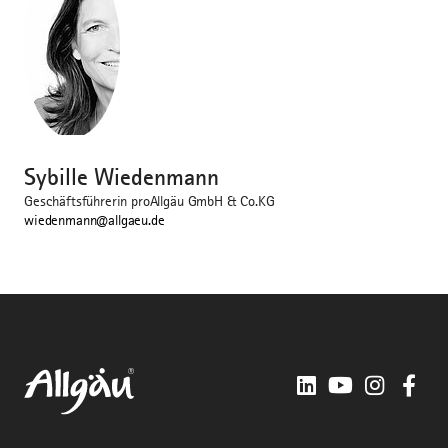
©
Sybille Wiedenmann
Geschäftsführerin proAllgäu GmbH & Co.KG
wiedenmann@allgaeu.de
LinkedIn
YouTube
Instagra
Fac