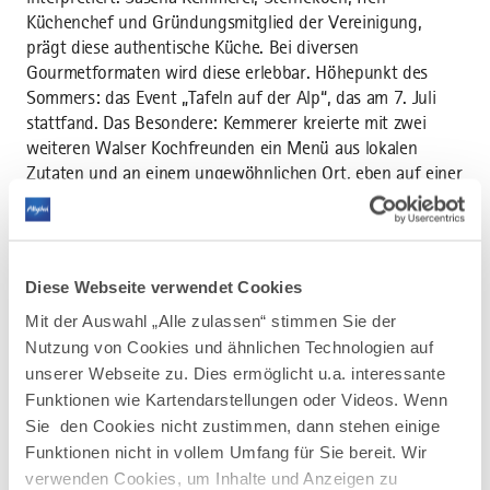
Küchenchef und Gründungsmitglied der Vereinigung,
prägt diese authentische Küche. Bei diversen
Gourmetformaten wird diese erlebbar. Höhepunkt des
Sommers: das Event „Tafeln auf der Alp“, das am 7. Juli
stattfand. Das Besondere: Kemmerer kreierte mit zwei
weiteren Walser Kochfreunden ein Menü aus lokalen
Zutaten und an einem ungewöhnlichen Ort, eben auf einer
Alpe, eingerahmt von der einzigartigen Kulisse des
Kleinwalsertals.
A-ROSA Ifen Hotel Kleinwalsertal
Ansprechpartnerin: Katrin Hosbein,
k.hosbein@a-rosa.at
Diese Webseite verwendet Cookies
Berwangerhof: Grüne Natur, Allgäuer Kulinarik
Mit der Auswahl „Alle zulassen“ stimmen Sie der
Der Sommer rund um den Berwangerhof ist eine Zeit
Nutzung von Cookies und ähnlichen Technologien auf
voller Naturgenuss. Direkt vor der Haustür starten
unserer Webseite zu. Dies ermöglicht u.a. interessante
Wanderwege durch Wälder, über blühende Wiesen hinauf
Funktionen wie Kartendarstellungen oder Videos. Wenn
zu aussichtsreichen Gipfeln und stillen Lieblingsplätzen der
Sie den Cookies nicht zustimmen, dann stehen einige
Region. Doch das grüne Allgäu zeigt sich nicht nur
Funktionen nicht in vollem Umfang für Sie bereit. Wir
draußen, sondern auch auf dem Teller. In der Küche des
verwenden Cookies, um Inhalte und Anzeigen zu
Berwangerhofs wird die Natur zur Inspiration: Hier