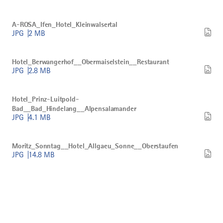
um
den
Bild
Naturgenuss
A-
A-ROSA_Ifen_Hotel_Kleinwalsertal
herunterladen
ROSA_Ifen_Hotel_Kleinwalsertal
JPG
2 MB
herunterladen
Bild
Hotel_Berwangerhof__Obermaiselstein__Restaurant
Hotel_Berwangerhof__Obermaiselstein__Restaurant
herunterladen
JPG
2.8 MB
Bild
Hotel_Prinz-
Hotel_Prinz-Luitpold-
Luitpold-
Bad__Bad_Hindelang__Alpensalamander
Bad__Bad_Hindelang__Alpensalamander
JPG
4.1 MB
herunterladen
Bild
Moritz_Sonntag__Hotel_Allgaeu_Sonne__Oberstaufen
Moritz_Sonntag__Hotel_Allgaeu_Sonne__Oberstaufen
herunterladen
JPG
14.8 MB