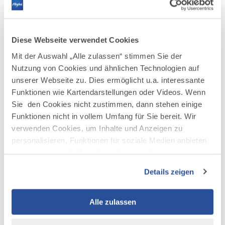
herunterladen
Bild
©
Der
Diese Webseite verwendet Cookies
Der Podcast Bus
Podcast
©
Dominik Berchtold
Bus
Mit der Auswahl „Alle zulassen“ stimmen Sie der
herunterladen
JPG
477.1 KB
Nutzung von Cookies und ähnlichen Technologien auf
Bild
©
unserer Webseite zu. Dies ermöglicht u.a. interessante
Erika
Erika Dürr
Funktionen wie Kartendarstellungen oder Videos. Wenn
Dürr
©
Dominik Berchtold
herunterladen
Sie den Cookies nicht zustimmen, dann stehen einige
JPG
488.7 KB
Funktionen nicht in vollem Umfang für Sie bereit. Wir
verwenden Cookies, um Inhalte und Anzeigen zu
Bild
©
Erika
personalisieren, Funktionen für soziale Medien anbieten
Erika Dürr und ihr Podcast-Bus
Dürr
zu können und die Zugriffe auf unsere Website zu
©
Dominik Berchtold
und
ihr
analysieren. Außerdem geben wir Informationen zu Ihrer
JPG
610.9 KB
Podcast-
Details zeigen
Verwendung unserer Website an unsere Partner für
Bus
herunterladen
soziale Medien, Werbung und Analysen weiter. Unsere
Partner führen diese Informationen möglicherweise mit
Alle zulassen
weiteren Daten zusammen, die Sie ihnen bereitgestellt
haben oder die sie im Rahmen Ihrer Nutzung der Dienste