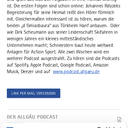
ist. Die ersten Folgen sind schon online: Johannes Rdyzeks
Begeisterung für seine Heimat reißt den Hörer förmlich
mit. Gleichermaßen interessant ist zu hören, warum die
beiden „d´Gmiasbaura“ aus Türkheim Hanf anbauen. Oder
wie Dirk Scheumann aus seiner Leidenschaft Skifahren in
wenigen Jahren ein kleines mittelständisches
Unternehmen macht; Schneestern baut heute weltweit
Anlagen für Action Sport. Alle zwei Wochen wird ein
weiterer Podcast ausgestrahlt. Zu hören sind die Podcasts
auf Spotify, Apple Podcast, Google Podcast, Amazon
Musik, Deezer und auf
www.podcast.allgaeu.de
LINK PER MAIL VERSENDEN
Artikel
Der
DER ALLGÄU PODCAST
Allgäu
PDF
122 KB
Podcast