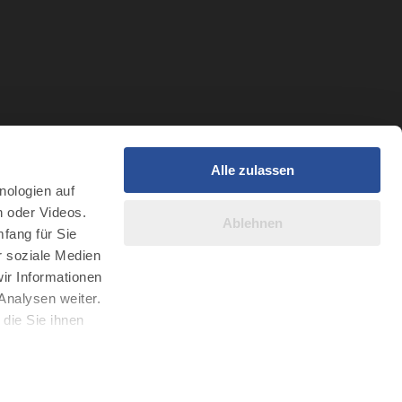
Alle zulassen
t
nologien auf
r Intelligenz
n oder Videos.
Ablehnen
fang für Sie
r soziale Medien
ir Informationen
Analysen weiter.
die Sie ihnen