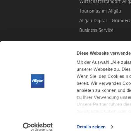
Wirtschaftsstandort Allg
Tourismus im Allgäu
Allgäu Digital - Gründe
Business Service
B2C PORTAL
Diese Webseite verwende
Mit der Auswahl „Alle zul
unserer Webseite zu. Dies
Urlaub und Freizeit
Wenn Sie den Cookies nich
Leben und Arbeiten
bereit. Wir verwenden Coo
Der Allgäu Podcast
anbieten zu können und di
zu Ihrer Verwendung unser
Unsere Partner führen die
bereitgestellt haben oder
Details zeigen