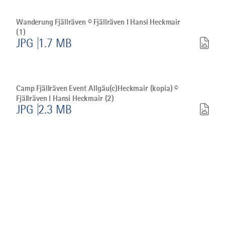
Bild
Wanderung
Fjällräven
Wanderung Fjällräven © Fjällräven I Hansi Heckmair
©
(1)
Fjällräven
JPG
1.7 MB
I
Hansi
Heckmair
(1)
Bild
herunterladen
Camp
Fjällräven
Camp Fjällräven Event Allgäu(c)Heckmair (kopia) ©
Event
Fjällräven I Hansi Heckmair (2)
Allgäu(c)Heckmair
JPG
2.3 MB
(kopia)
©
Fjällräven
I
Hansi
Heckmair
(2)
herunterladen