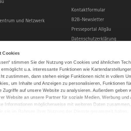
äu
Kontaktformular
B2B-Newsletter
rzentrum und Netzwerk
Presseportal Allgäu
Datenschutzerklärung
Haftungsausschluss
t Cookies
Erklärung zur Barrierefreihei
assen“ stimmen Sie der Nutzung von Cookies und ähnlichen Tech
Unsere Haltung zu Künstliche
 ermöglicht u.a. interessante Funktionen wie Kartendarstellunge
t zustimmen, dann stehen einige Funktionen nicht in vollem Um
Impressum
kies, um Inhalte und Anzeigen zu personalisieren, Funktionen fü
e Zugriffe auf unsere Website zu analysieren. Außerdem geben w
er Website an unsere Partner für soziale Medien, Werbung und 
se Informationen möglicherweise mit weiteren Daten zusammen, 
 die sie im Rahmen Ihrer Nutzung der Dienste gesammelt haben.
2026 ALLGÄU
ALLE RECHTE VORBEHALTEN