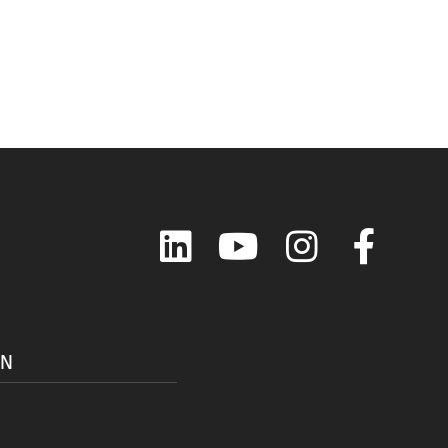
LinkedIn
YouTube
Instagram
Faceboo
ON