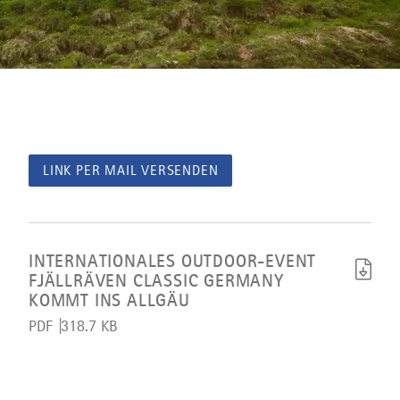
LINK PER MAIL VERSENDEN
Artikel
Internationales
Outdoor-
INTERNATIONALES OUTDOOR-EVENT
Event
FJÄLLRÄVEN CLASSIC GERMANY
Fjällräven
KOMMT INS ALLGÄU
Classic
Germany
PDF
318.7 KB
kommt
ins
Allgäu
herunterladen