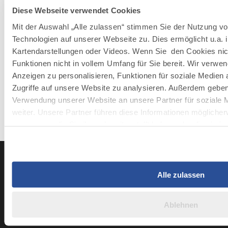
Diese Webseite verwendet Cookies
Mit der Auswahl „Alle zulassen“ stimmen Sie der Nutzung v
Technologien auf unserer Webseite zu. Dies ermöglicht u.a. 
©
Kartendarstellungen oder Videos. Wenn Sie den Cookies nic
Funktionen nicht in vollem Umfang für Sie bereit. Wir verwe
Stephanie Hofer
Anzeigen zu personalisieren, Funktionen für soziale Medien 
Digitales Marketing - Social Media, Presse
Zugriffe auf unsere Website zu analysieren. Außerdem geben 
hofer@allgaeu.de
Verwendung unserer Website an unsere Partner für soziale
+49-831-57537-44
weiter. Unsere Partner führen diese Informationen möglicher
zusammen, die Sie ihnen bereitgestellt haben oder die sie 
Dienste gesammelt haben.
Alle zulassen
LinkedIn
YouTube
Instagra
Fac
Ablehnen