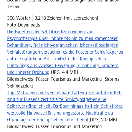
Termin.
398 Wörter | 3.218 Zeichen (mit Leerzeichen)
Foto-Downloads:
Die Facetten der Schlafmedizin reichen von
Psychotherapie über Labore bis hin zu medikamentöser
Behandlung. Bei nicht-organischen, lebensstilbedingten
Schlafstörungen versuchen es die Füssener Schlafexperten
auf die natürliche Art – mithilfe des Kneipp’schen
Fünfklangs aus Wasser, Bewegung, Ernährung, Kräutern
und Innerer Ordnung
(JPG, 4.4 MB)
Bildnachweis: Füssen Tourismus und Marketing_Sabrina
Schindzielorz
Top-Matratzen und verstellbare Lattenroste auf dem Bett
sind für Füssens zertifizierte Schlafgastgeber eine
Selbstverständlichkeit. Darüber hinaus hält ein Schlaflotse
wertvolle Hinweise für eine ungestörte Nachtruhe auf
Grundlage der Kneipp’schen Lehre bereit
(JPG, 2.0 MB)
Bildnachweis: Füssen Tourismus und Marketing