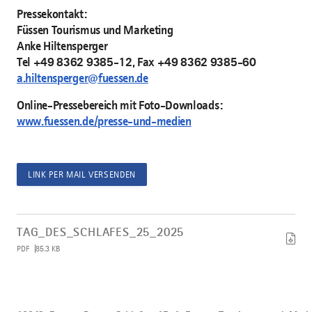
Pressekontakt:
Füssen Tourismus und Marketing
Anke Hiltensperger
Tel +49 8362 9385-12, Fax +49 8362 9385-60
a.hiltensperger@fuessen.de
Online-Pressebereich mit Foto-Downloads:
www.fuessen.de/presse-und-medien
LINK PER MAIL VERSENDEN
Artikel
Tag_des_Schlafes_25_2025
TAG_DES_SCHLAFES_25_2025
herunterladen
PDF
85.3 KB
Bild
10043_F_ssen_Besser_Schlafen_15_1_F_ssen_Tourismus_und_Ma