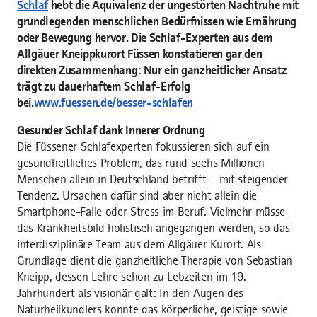
Schlaf
hebt die Äquivalenz der ungestörten Nachtruhe mit
grundlegenden menschlichen Bedürfnissen wie Ernährung
oder Bewegung hervor. Die Schlaf-Experten aus dem
Allgäuer Kneippkurort Füssen konstatieren gar den
direkten Zusammenhang: Nur ein ganzheitlicher Ansatz
trägt zu dauerhaftem Schlaf-Erfolg
bei.
www.fuessen.de/besser-schlafen
Gesunder Schlaf dank Innerer Ordnung
Die Füssener Schlafexperten fokussieren sich auf ein
gesundheitliches Problem, das rund sechs Millionen
Menschen allein in Deutschland betrifft – mit steigender
Tendenz. Ursachen dafür sind aber nicht allein die
Smartphone-Falle oder Stress im Beruf. Vielmehr müsse
das Krankheitsbild holistisch angegangen werden, so das
interdisziplinäre Team aus dem Allgäuer Kurort. Als
Grundlage dient die ganzheitliche Therapie von Sebastian
Kneipp, dessen Lehre schon zu Lebzeiten im 19.
Jahrhundert als visionär galt: In den Augen des
Naturheilkundlers konnte das körperliche, geistige sowie