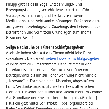
Kneipp gibt es dazu Yoga, Entspannungs- und
Bewegungstrainings, verschiedene expertengeführte
Vorträge zu Ernährung und Heilkräutern sowie
Meditations- und Achtsamkeitsübungen. Ergänzend dazu
analysieren psychologische Coachings den Lebensstil der
Betroffenen und vermitteln Grundlagen zum Thema
Gesunder Schlaf.
Selige Nachtruhe bei Füssens Schlafgastgebern
Auch sie haben sich auf das Thema nächtliche Ruhe
spezialisiert: Die derzeit
sieben Füssener Schlafgastgeber
wurden erst 2023 rezertifiziert. Dabei stimmt in den
Unterkunftsbetrieben vom Kur- und Bio- über ein
Boutiquehotel bis hin zur Ferienwohnung nicht nur die
„Hardware“ in Form von einer Kissenbar, abgestuftem
Licht, Verdunkelungsmöglichkeiten, Tees, ätherischen
Ölen, der Füssener Schlaffibel und vielem mehr im Zimmer.
Auf Grundlage der Kneipp’schen Lehre gibt außerdem je
Haus ein geschulter Schlaflotse Tipps, organisiert bei
Bedarf ein Schlaf-Screening oder sogar den Schlaflabor-