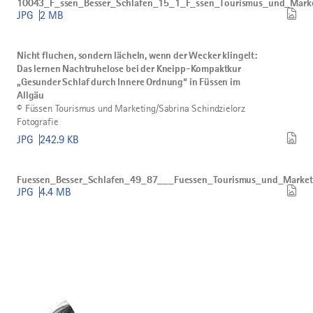
10043_F_ssen_Besser_Schlafen_15_1_F_ssen_Tourismus_und_Mark
herunterladen
JPG
2 MB
Bild
©
Nicht
Nicht fluchen, sondern lächeln, wenn der Wecker klingelt:
fluchen,
Das lernen Nachtruhelose bei der Kneipp-Kompaktkur
sondern
lächeln,
„Gesunder Schlaf durch Innere Ordnung“ in Füssen im
wenn
Allgäu
der
©
Füssen Tourismus und Marketing/Sabrina Schindzielorz
Wecker
Fotografie
klingelt:
Das
JPG
242.9 KB
lernen
Nachtruhelose
Bild
bei
Fuessen_Besser_Schlafen_49_87___Fuessen_Tourismus_und_Mark
Fuessen_Besser_Schlafen_49_87___Fuessen_Tourismus_und_Marketi
der
herunterladen
JPG
4.4 MB
Kneipp-
Kompaktkur
„Gesunder
Schlaf
durch
Innere
Ordnung“
in
Füssen
im
Allgäu