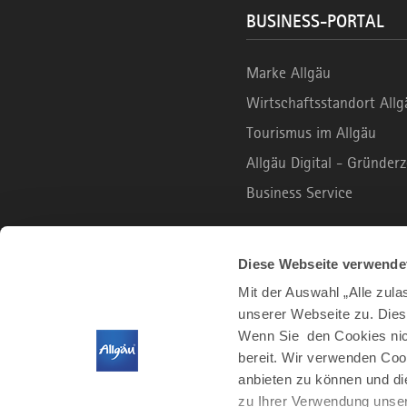
BUSINESS-PORTAL
Marke Allgäu
Wirtschaftsstandort Allg
Tourismus im Allgäu
Allgäu Digital - Gründe
Business Service
B2C PORTAL
Diese Webseite verwende
Mit der Auswahl „Alle zul
unserer Webseite zu. Dies
Urlaub und Freizeit
Wenn Sie den Cookies nich
Leben und Arbeiten
bereit. Wir verwenden Coo
Der Allgäu Podcast
anbieten zu können und di
zu Ihrer Verwendung unser