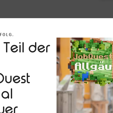
FOLG.
 Teil der
uest
ial
uer