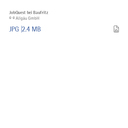
Bild
©
JobQuest
bei
JobQuest bei Baufritz
Baufritz
©
© Allgäu GmbH
herunterladen
JPG
2.4 MB