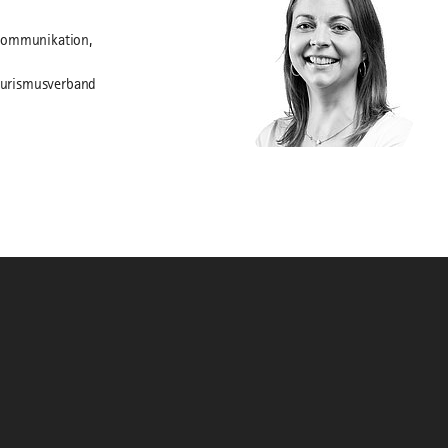
kommunikation,
urismusverband
©