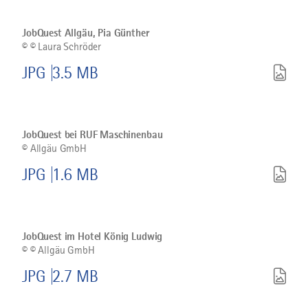
Bild
©
JobQuest
Allgäu,
JobQuest Allgäu, Pia Günther
Pia
©
© Laura Schröder
Günther
herunterladen
JPG
3.5 MB
Bild
©
JobQuest
bei
JobQuest bei RUF Maschinenbau
RUF
©
Allgäu GmbH
Maschinenbau
herunterladen
JPG
1.6 MB
Bild
©
JobQuest
im
JobQuest im Hotel König Ludwig
Hotel
©
© Allgäu GmbH
König
Ludwig
JPG
2.7 MB
herunterladen