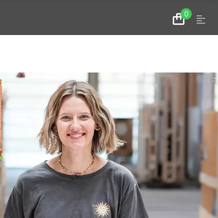
0
Menu
Zum
Warenkorb
©