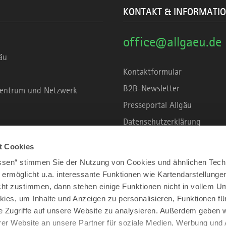
KONTAKT & INFORMATI
office@allgaeu.de
äu
Kontaktformular
B2B-Newsletter
rzentrum und Netzwerk
Presseportal Allgäu
Datenschutzerklärung
Haftungsausschluss
t Cookies
Erklärung zur Barrierefreihei
assen“ stimmen Sie der Nutzung von Cookies und ähnlichen Tech
Unsere Haltung zu Künstliche
 ermöglicht u.a. interessante Funktionen wie Kartendarstellunge
t zustimmen, dann stehen einige Funktionen nicht in vollem Um
Impressum
kies, um Inhalte und Anzeigen zu personalisieren, Funktionen fü
e Zugriffe auf unsere Website zu analysieren. Außerdem geben w
er Website an unsere Partner für soziale Medien, Werbung und 