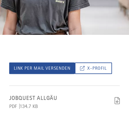
LINK PER MAIL VERSENDEN
X-PROFIL
Artikel
JobQuest
Allgäu
JOBQUEST ALLGÄU
herunterladen
PDF
134.7 KB