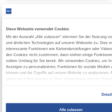
Artikel
Weihnachtsmärkte
WEIHNACHTSMÄRKTE IN DEN ALLGÄUER
in
STÄDTEN 2024
den
PDF
141.8 KB
Allgäuer
Städten
2024
Diese Webseite verwendet Cookies
herunterladen
Bild
©
Mit der Auswahl „Alle zulassen“ stimmen Sie der Nutzung v
Isny
Isny Winter, Schlossweihnacht
Winter,
und ähnlichen Technologien auf unserer Webseite zu. Dies er
©
Ernst Fesseler
Schlossweihnacht
interessante Funktionen wie Kartendarstellungen oder Vide
herunterladen
JPG
1.4 MB
den Cookies nicht zustimmen, dann stehen einige Funktionen
Bild
©
vollem Umfang für Sie bereit. Wir verwenden Cookies, um In
Christkindlesmarkt
Christkindlesmarkt Memmingen
Anzeigen zu personalisieren, Funktionen für soziale Medien 
Memmingen
©
Christina Eirich
herunterladen
können und die Zugriffe auf unsere Website zu analysieren.
JPG
13.7 MB
geben wir Informationen zu Ihrer Verwendung unserer Websi
Partner für soziale Medien, Werbung und Analysen weiter. U
Bild
©
Weihnachtsmarkt
führen diese Informationen möglicherweise mit weiteren Dat
Weihnachtsmarkt Kempten
Kempten
Detai
zusammen, die Sie ihnen bereitgestellt haben oder die sie 
©
Martin Erd Photographer
herunterladen
Ihrer Nutzung der Dienste gesammelt haben.
JPG
43.8 MB
Alle zulassen
Bild