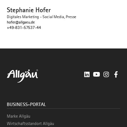
Stephanie Hofer
Digitales Marketing - Social Media, Presse
hofer@allgaeu.de
+49-831-57537-44
LinkedIn
YouTube
Instagra
Fac
BUSINESS-PORTAL
Marke Allgäu
Wirtschaftsstandort Allgäu