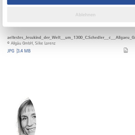
©
Christkindlesmarkt
Christkindlesmarkt Memmingen
Memmingen
©
Christina Eirich
herunterladen
Ablehnen
JPG
13.6 MB
Bild
©
aeltestes_Jesukind_der_Welt__um_1300_C.Schedler__c__Allga
aeltestes_Jesukind_der_Welt__um_1300_C.Schedler__c__Allgaeu_
herunterladen
©
Allgäu GmbH, Silke Lorenz
JPG
3.4 MB