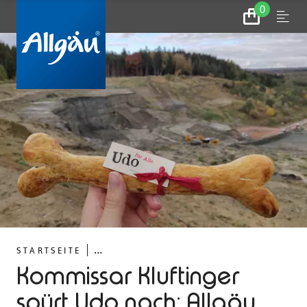
0
Zum
Menu
Warenkorb
...
STARTSEITE
Kommissar Kluftinger
spürt Udo nach: Allgäu