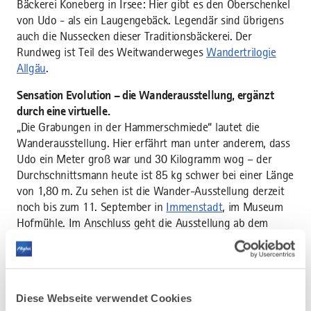
Bäckerei Koneberg in Irsee: Hier gibt es den Oberschenkel
von Udo - als ein Laugengebäck. Legendär sind übrigens
auch die Nussecken dieser Traditionsbäckerei. Der
Rundweg ist Teil des Weitwanderweges
Wandertrilogie
Allgäu
.
Sensation Evolution – die Wanderausstellung, ergänzt
durch eine virtuelle.
„Die Grabungen in der Hammerschmiede“ lautet die
Wanderausstellung. Hier erfährt man unter anderem, dass
Udo ein Meter groß war und 30 Kilogramm wog – der
Durchschnittsmann heute ist 85 kg schwer bei einer Länge
von 1,80 m. Zu sehen ist die Wander-Ausstellung derzeit
noch bis zum 11. September in
Immenstadt
, im Museum
Hofmühle. Im Anschluss geht die Ausstellung ab dem
14.09. bis 06.10.2022 nach Unterthingau und dann ab
dem 20.10. bis 25.11.2022 nach Türkheim. Nach der
darauffolgenden Winterpause geht es Anfang Januar 2023
weiter.
Diese Webseite verwendet Cookies