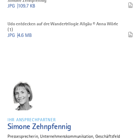
Simone Zehnpfennig
beschreibt
Zehnpfennig
JPG
109.7 KB
Sensationsfund
(2)
Udo
herunterladen
Bild
©
Udo
Simone
Udo entdecken auf dre Wandertrilogie Allgäu © Anna Wörle
entdecken
Zehnpfennig
(1)
auf
herunterladen
JPG
4.6 MB
dre
Wandertrilogie
Allgäu
©
Anna
Wörle
(1)
herunterladen
IHR ANSPRECHPARTNER
Simone Zehnpfennig
Pressesprecherin, Unternehmenskommunikation, Geschäftsfeld