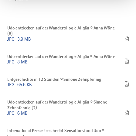
Krimi
ergänzt
die
Wanderung
Bild
rund
Udo
Udo entdecken auf der Wandertrilogie Allgäu © Anna Wörle
um
entdecken
(8)
Pforzen
auf
herunterladen
JPG
3.9 MB
der
Wandertrilogie
Bild
Allgäu
Udo
©
Udo entdecken auf der Wandertrilogie Allgäu © Anna Wörle
entdecken
Anna
JPG
8 MB
auf
Wörle
der
(8)
Bild
Wandertrilogie
herunterladen
Erdgeschichte
Allgäu
Erdgeschichte in 12 Stunden © Simone Zehnpfennig
in
©
JPG
65.6 KB
12
Anna
Stunden
Wörle
Bild
©
herunterladen
Udo
Simone
Udo entdecken auf der Wandertrilogie Allgäu © Simone
entdecken
Zehnpfennig
Zehnpfennig (2)
auf
herunterladen
JPG
6 MB
der
Wandertrilogie
Bild
Allgäu
International
©
International Presse beschreibt Sensationsfund Udo ©
Presse
Simone