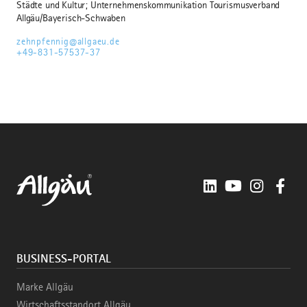
Städte und Kultur; Unternehmenskommunikation Tourismusverband
Allgäu/Bayerisch-Schwaben
zehnpfennig@allgaeu.de
+49-831-57537-37
LinkedIn
YouTube
Instagra
Fac
BUSINESS-PORTAL
Marke Allgäu
Wirtschaftsstandort Allgäu