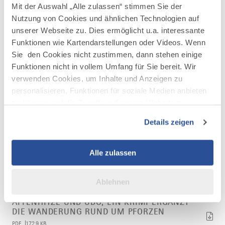
Den dazugehörigen Flyer, die virtuelle Ausstellung und
Mit der Auswahl „Alle zulassen“ stimmen Sie der
weitere Infos rund um den Sensationsfund findet sich
Nutzung von Cookies und ähnlichen Technologien auf
unter
www.udo.pforzen.de
unserer Webseite zu. Dies ermöglicht u.a. interessante
Funktionen wie Kartendarstellungen oder Videos. Wenn
Übernachtung:
Krimi-Fans werden sich im
Hotel Tanneck
Sie den Cookies nicht zustimmen, dann stehen einige
in Fischen wohlfühlen. Familie Fischer-Schwegler hat
Funktionen nicht in vollem Umfang für Sie bereit. Wir
Kluftinger-Suiten eingerichtet. Lese-Tipp: Neben
verwenden Cookies, um Inhalte und Anzeigen zu
Affenhitze das Buch Himmelhorn, denn in diesem Fall
muss Kommissar Kluftinger hoch hinauf auf die Allgäuer
personalisieren, Funktionen für soziale Medien anbieten
Gipfel. Weitere Übernachtungstipps unter
allgaeu.de
zu können und die Zugriffe auf unsere Website zu
analysieren. Außerdem geben wir Informationen zu Ihrer
Details zeigen
Verwendung unserer Website an unsere Partner für
soziale Medien, Werbung und Analysen weiter. Unsere
Partner führen diese Informationen möglicherweise mit
Alle zulassen
LINK PER MAIL VERSENDEN
weiteren Daten zusammen, die Sie ihnen bereitgestellt
haben oder die sie im Rahmen Ihrer Nutzung der Dienste
Ablehnen
gesammelt haben.
Artikel
Affenhitze
AFFENHITZE UND UDO, EIN KRIMI ERGÄNZT
und
DIE WANDERUNG RUND UM PFORZEN
Udo,
PDF
172.9 KB
ein