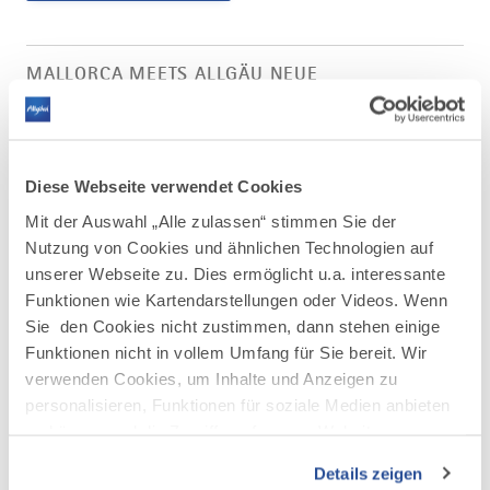
Artikel
Mallorca
MALLORCA MEETS ALLGÄU NEUE
meets
RADSTATION IN FÜSSEN
Allgäu
DOCX
117.6 KB
Neue
Radstation
in
Füssen
Diese Webseite verwendet Cookies
herunterladen
Bild
©
Rennradlergruppe
Mit der Auswahl „Alle zulassen“ stimmen Sie der
Rennradlergruppe im Allgäuer Voralpenland © Allgäu GmbH
im
©
Allgäu GmbH
Nutzung von Cookies und ähnlichen Technologien auf
Allgäuer
Voralpenland
unserer Webseite zu. Dies ermöglicht u.a. interessante
PNG
4.7 MB
©
Funktionen wie Kartendarstellungen oder Videos. Wenn
Allgäu
Bild
©
GmbH
Rennrad
Sie den Cookies nicht zustimmen, dann stehen einige
herunterladen
Rennrad Tour östlich von Füssen © Wolfgang Sommer,
Tour
Funktionen nicht in vollem Umfang für Sie bereit. Wir
Füssen
östlich
von
verwenden Cookies, um Inhalte und Anzeigen zu
©
Wolfgang Sommer
Füssen
personalisieren, Funktionen für soziale Medien anbieten
JPG
4 MB
©
Wolfgang
zu können und die Zugriffe auf unsere Website zu
Bild
©
Sommer,
analysieren. Außerdem geben wir Informationen zu Ihrer
Rennradtour
Füssen
Rennradtour am Hopfensee bei Füssen © Füssen Tourismus
Details zeigen
am
herunterladen
Verwendung unserer Website an unsere Partner für
Marketin, G. Eisenschink