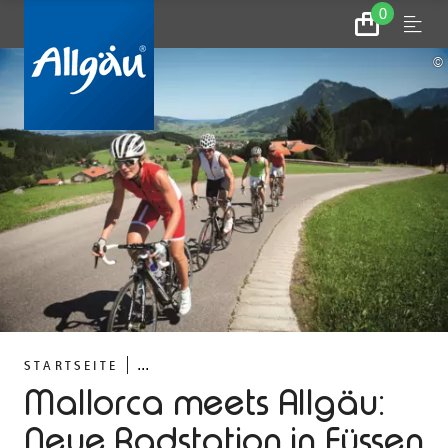
0
Zum
Menu
Warenkorb
©
...
STARTSEITE
Mallorca meets Allgäu:
Neue Radstation in Füssen