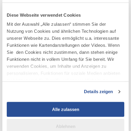
LINK PER MAIL VERSENDEN
Diese Webseite verwendet Cookies
Artikel
Mit der Auswahl „Alle zulassen“ stimmen Sie der
PM_Marathon
PM_MARATHON MIT BLICK AUF
Nutzung von Cookies und ähnlichen Technologien auf
mit
NEUSCHWANSTEIN
Blick
unserer Webseite zu. Dies ermöglicht u.a. interessante
PDF
62.3 KB
auf
Funktionen wie Kartendarstellungen oder Videos. Wenn
Neuschwanstein
herunterladen
Sie den Cookies nicht zustimmen, dann stehen einige
Funktionen nicht in vollem Umfang für Sie bereit. Wir
Bild
Marathonläufer
verwenden Cookies, um Inhalte und Anzeigen zu
Marathonläufer mit Schloss Neuschwanstein im
mit
personalisieren, Funktionen für soziale Medien anbieten
Hintergrund © Veranstalter
Schloss
JPG
6.9 MB
Neuschwanstein
zu können und die Zugriffe auf unsere Website zu
im
analysieren. Außerdem geben wir Informationen zu Ihrer
Hintergrund
Details zeigen
©
Verwendung unserer Website an unsere Partner für
Veranstalter
soziale Medien, Werbung und Analysen weiter. Unsere
herunterladen
Partner führen diese Informationen möglicherweise mit
Alle zulassen
weiteren Daten zusammen, die Sie ihnen bereitgestellt
haben oder die sie im Rahmen Ihrer Nutzung der Dienste
Ablehnen
gesammelt haben.