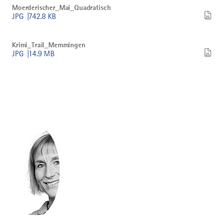
Moerderischer_Mai_Quadratisch
Moerderischer_Mai_Quadratisch
herunterladen
JPG
742.8 KB
Bild
Krimi_Trail_Memmingen
Krimi_Trail_Memmingen
herunterladen
JPG
14.9 MB
©