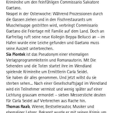
Krimireihe um den feinfühligen Commissario Salvatore
Gaetano.
Neapel in der Osterwoche: Während Prozessionen durch
die Gassen ziehen und in den Fischrestaurants um
Muschelsuppe gestritten wird, verbringt Commissario
Gaetano die Feiertage mit Familie auf dem Land. Doch an
Karfreitag ruft seine neue Kollegin Beppa Bellucci an – im
Hafen wurde eine Leiche gefunden und Gaetano muss
seine Auszeit unterbrechen.
Sia Piontek
ist das Pseudonym einer ehemaligen
Verlagsprogrammleiterin und Romanautorin. Mit Die
Sehenden und die Toten startet ihre im Wendland
spielende Krimireihe um Ermittlerin Carla Seidel.
Sie haben dir alles genommen. Und jetzt willst du sie
sterben sehen... Nach einer Gesellschaftsjagd im Wendland
wird ein Teilnehmer vermisst und wenig später auf einer
Lichtung grausam ermordet – sieben Messerstiche deuten
für Carla Seidel auf Verbrechen aus Rache hin.
Thomas Raab
, Wiener, Bestsellerautor, Musiker und
ehemaliger Lehrer. Bekannt wurde er mit seinen Krimis um