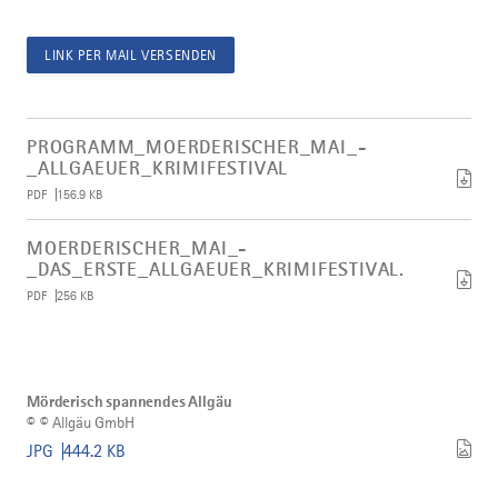
LINK PER MAIL VERSENDEN
Artikel
Programm_Moerderischer_Mai_-
PROGRAMM_MOERDERISCHER_MAI_-
_Allgaeuer_Krimifestival
_ALLGAEUER_KRIMIFESTIVAL
herunterladen
PDF
156.9 KB
Artikel
Moerderischer_Mai_-
MOERDERISCHER_MAI_-
_das_erste_Allgaeuer_Krimifestival.
_DAS_ERSTE_ALLGAEUER_KRIMIFESTIVAL.
herunterladen
PDF
256 KB
Bild
©
Mörderisch
Mörderisch spannendes Allgäu
spannendes
©
© Allgäu GmbH
Allgäu
herunterladen
JPG
444.2 KB
Bild