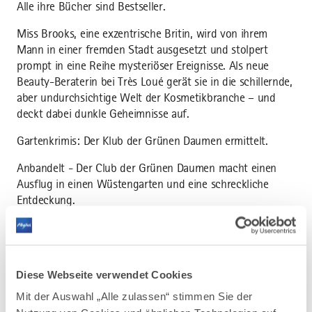
Alle ihre Bücher sind Bestseller.
Miss Brooks, eine exzentrische Britin, wird von ihrem
Mann in einer fremden Stadt ausgesetzt und stolpert
prompt in eine Reihe mysteriöser Ereignisse. Als neue
Beauty-Beraterin bei Très Loué gerät sie in die schillernde,
aber undurchsichtige Welt der Kosmetikbranche – und
deckt dabei dunkle Geheimnisse auf.
Gartenkrimis: Der Klub der Grünen Daumen ermittelt.
Anbandelt - Der Club der Grünen Daumen macht einen
Ausflug in einen Wüstengarten und eine schreckliche
Entdeckung.
Montag 11.Mai 2026
Crime & Wine
Reisacher MINI Autohaus
Diese Webseite verwendet Cookies
Einlass: 19:00 Uhr
Mit der Auswahl „Alle zulassen“ stimmen Sie der
Beginn: 19:30 Uhr