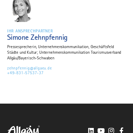
IHR ANSPRECHPARTNER
Simone Zehnpfennig
Pressesprecherin, Unternehmenskommunikation, Geschäftsfeld
Städte und Kultur; Unternehmenskommunikation Tourismusverband
Allgäu/Bayerisch-Schwaben
zehnpfennig@allgaeu.de
+49-831-57537-37
LinkedIn
YouTube
Instagra
Fac