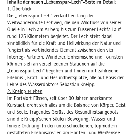
Inhalte der neuen „Lebensspur-Lech“-Seite im Detail:
1. Überblick
Die „Lebensspur Lech“ verläuft entlang der
Weitwanderroute Lechweg, die den Wildfluss von seiner
Quelle in Lech am Arlberg bis zum Füssener Lechfall auf
rund 125 Kilometern begleitet. Der Lech steht dabei
sinnbildlich für die Kraft und Heilwirkung der Natur und
fungiert als verbindendes Element zwischen den vier
Interreg-Partnern. Wanderer, Einheimische und Touristen
können sich an verschiedenen Stationen auf die
„Lebensspur Lech“ begeben und finden dort zahlreiche
Erlebnis-, Kraft- und Gesundheitsplätze, alle auf Basis der
Lehre des Wasserdoktors Sebastian Kneipp.
2. Kneipp erleben
Im Portalort Füssen, seit über 80 Jahren anerkannte
Kurstadt, dreht sich alles um die Balance von Körper, Geist
und Seele. Tragendes Gerüst des Gesundheitsangebots
sind die Kneipp‘schen Säulen Bewegung, Wasser und
Innere Ordnung. In den unterschiedlichen, topmodern
gestalteten Erlebnisarealen am Hopfen- und Weißensee,