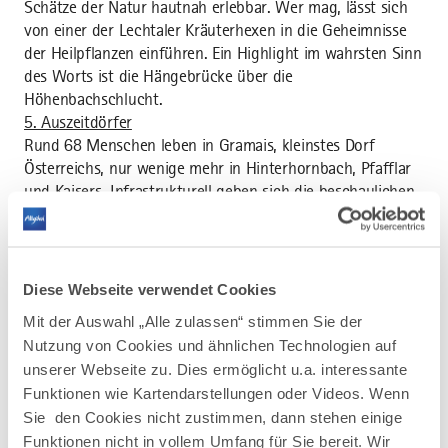
Schätze der Natur hautnah erlebbar. Wer mag, lässt sich
von einer der Lechtaler Kräuterhexen in die Geheimnisse
der Heilpflanzen einführen. Ein Highlight im wahrsten Sinn
des Worts ist die Hängebrücke über die
Höhenbachschlucht.
5. Auszeitdörfer
Rund 68 Menschen leben in Gramais, kleinstes Dorf
Österreichs, nur wenige mehr in Hinterhornbach, Pfafflar
und Kaisers. Infrastrukturell geben sich die beschaulichen
Lechtaler Seitengemeinden mit dem Nötigsten zufrieden
und genießen stattdessen, Ruhe, Beschaulichkeit,
unberührte Natur und nachts einen spektakulären
Sternenhimmel ohne Lichtverschmutzung. Gerade deshalb
Diese Webseite verwendet Cookies
sind die vier ursprünglichen Tiroler Bergweiler zu
Mit der Auswahl „Alle zulassen“ stimmen Sie der
modernen Sehnsuchtsorten avanciert.
Nutzung von Cookies und ähnlichen Technologien auf
Über die Lebensspur Lech. Die grenzüberschreitende
unserer Webseite zu. Dies ermöglicht u.a. interessante
„Lebensspur Lech“ erstreckt sich vom österreichischen
Funktionen wie Kartendarstellungen oder Videos. Wenn
Tirol bis ins bayerische Allgäu. Ziel der Partner (Füssen
Sie den Cookies nicht zustimmen, dann stehen einige
Tourismus und Marketing, Tourismusverband Lechtal,
Funktionen nicht in vollem Umfang für Sie bereit. Wir