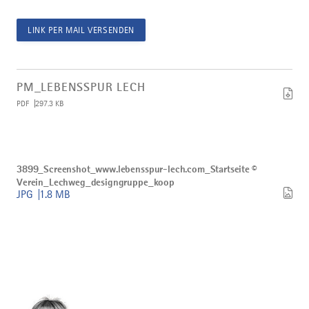
LINK PER MAIL VERSENDEN
Artikel
PM_Lebensspur
PM_LEBENSSPUR LECH
Lech
PDF
297.3 KB
herunterladen
Bild
3899_Screenshot_www.lebensspur-
3899_Screenshot_www.lebensspur-lech.com_Startseite ©
lech.com_Startseite
Verein_Lechweg_designgruppe_koop
©
JPG
1.8 MB
Verein_Lechweg_designgruppe_koop
herunterladen