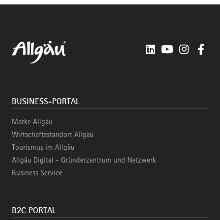
LinkedIn
YouTube
Instagra
Fac
BUSINESS-PORTAL
Marke Allgäu
Wirtschaftsstandort Allgäu
Tourismus im Allgäu
Allgäu Digital - Gründerzentrum und Netzwerk
Business Service
B2C PORTAL