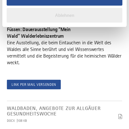
weiteren Daten zusammen, die Sie ihnen bereitgestellt
Sommersonnenwende. Je nach Festtag stehen zwei Bäume
haben oder die sie im Rahmen Ihrer Nutzung der Dienste
beziehungsweise Sträucher im Mittelpunkt, hier die Linde
Ablehnen
und die Eberesche.
gesammelt haben.
Füssen: Dauerausstellung “Mein
Wald” Walderlebniszentrum
Eine Ausstellung, die beim Eintauchen in die Welt des
Waldes alle Sinne berührt und viel Wissenswertes
vermittelt und die Begeisterung für die heimischen Wälder
weckt.
LINK PER MAIL VERSENDEN
Artikel
Waldbaden,
WALDBADEN, ANGEBOTE ZUR ALLGÄUER
Angebote
GESUNDHEITSWOCHE
zur
DOCX
108 KB
Allgäuer
Gesundheitswoche