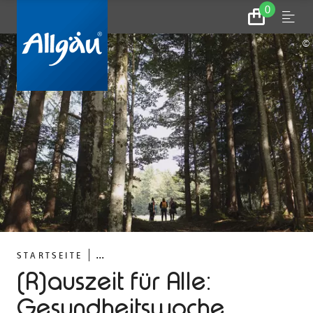
0
Zum
Menu
Warenkorb
©
...
STARTSEITE
(R)auszeit für Alle:
Gesundheitswoche