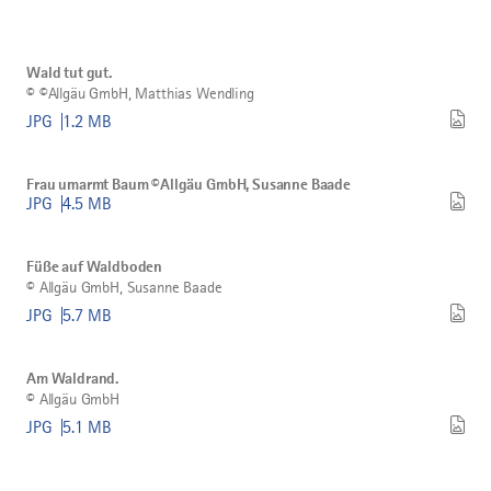
herunterladen
Bild
©
Wald
Wald tut gut.
tut
©
©Allgäu GmbH, Matthias Wendling
gut.
herunterladen
JPG
1.2 MB
Bild
Frau
Frau umarmt Baum ©Allgäu GmbH, Susanne Baade
umarmt
JPG
4.5 MB
Baum
©Allgäu
Bild
©
GmbH,
Füße
Susanne
Füße auf Waldboden
auf
Baade
©
Allgäu GmbH, Susanne Baade
Waldboden
herunterladen
herunterladen
JPG
5.7 MB
Bild
©
Am
Am Waldrand.
Waldrand.
©
Allgäu GmbH
herunterladen
JPG
5.1 MB