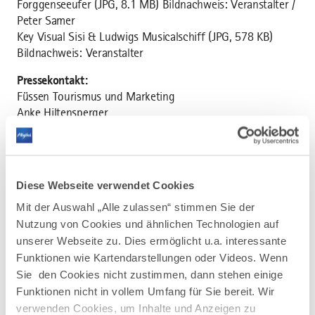
Forggenseeufer (JPG, 8.1 MB) Bildnachweis: Veranstalter /
Peter Samer
Key Visual Sisi & Ludwigs Musicalschiff (JPG, 578 KB)
Bildnachweis: Veranstalter
Pressekontakt:
Füssen Tourismus und Marketing
Anke Hiltensperger
Tel +49 8362 9385-12, Fax +49 8362 9385-60
a.hiltensperger@fuessen.de
Online-Pressebereich mit Foto-Download:
Diese Webseite verwendet Cookies
www.fuessen.de/presse.html
Mit der Auswahl „Alle zulassen“ stimmen Sie der
Nutzung von Cookies und ähnlichen Technologien auf
unserer Webseite zu. Dies ermöglicht u.a. interessante
LINK PER MAIL VERSENDEN
Funktionen wie Kartendarstellungen oder Videos. Wenn
Sie den Cookies nicht zustimmen, dann stehen einige
Artikel
Funktionen nicht in vollem Umfang für Sie bereit. Wir
PM_Sisi
PM_SISI &AMP; LUDWIGS MUSICALSCHIFF
verwenden Cookies, um Inhalte und Anzeigen zu
&amp;
AUF DEM ALLGÄUER FORGGENSEE