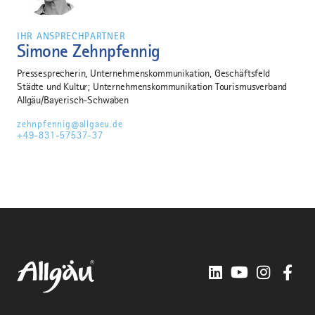
IHR ANSPRECHPARTNER
Simone Zehnpfennig
Pressesprecherin, Unternehmenskommunikation, Geschäftsfeld
Städte und Kultur; Unternehmenskommunikation Tourismusverband
Allgäu/Bayerisch-Schwaben
zehnpfennig@allgaeu.de
+49-831-57537-37
LinkedIn
YouTube
Instagra
Fac