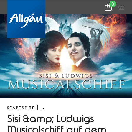
0
Zum
Menu
Warenkorb
...
STARTSEITE
Sisi &amp; Ludwigs
Musicalschiff auf dem