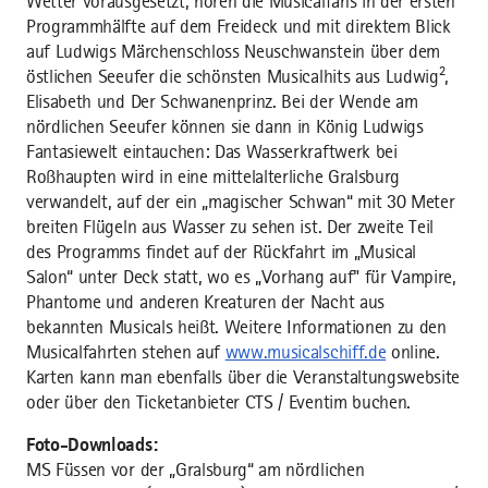
Wetter vorausgesetzt, hören die Musicalfans in der ersten
Programmhälfte auf dem Freideck und mit direktem Blick
auf Ludwigs Märchenschloss Neuschwanstein über dem
östlichen Seeufer die schönsten Musicalhits aus Ludwig²,
Elisabeth und Der Schwanenprinz. Bei der Wende am
nördlichen Seeufer können sie dann in König Ludwigs
Fantasiewelt eintauchen: Das Wasserkraftwerk bei
Roßhaupten wird in eine mittelalterliche Gralsburg
verwandelt, auf der ein „magischer Schwan“ mit 30 Meter
breiten Flügeln aus Wasser zu sehen ist. Der zweite Teil
des Programms findet auf der Rückfahrt im „Musical
Salon“ unter Deck statt, wo es „Vorhang auf" für Vampire,
Phantome und anderen Kreaturen der Nacht aus
bekannten Musicals heißt. Weitere Informationen zu den
Musicalfahrten stehen auf
www.musicalschiff.de
online.
Karten kann man ebenfalls über die Veranstaltungswebsite
oder über den Ticketanbieter CTS / Eventim buchen.
Foto-Downloads:
MS Füssen vor der „Gralsburg“ am nördlichen