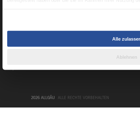
bereitgestellt haben oder die sie im Rahmen Ihrer Nutzung 
Kontaktformular
B2B-Newsletter
Presseportal Allgäu
Datenschutzerklärung
Alle zulasse
Haftungsausschluss
Erklärung zur Barrierefreiheit
Ablehnen
Unsere Haltung zu Künstlicher Intelligenz
Impressum
2026 ALLGÄU
ALLE RECHTE VORBEHALTEN