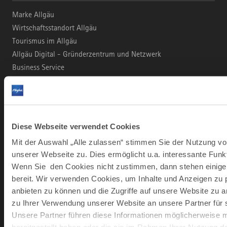
Marke Allgäu
Wirtschaftsstandort Allgäu
Tourismus im Allgäu
Allgäu Digital - Gründerzentrum und Netzwerk
Business Service
B2C PORTAL
Diese Webseite verwendet Cookies
Urlaub und Freizeit
Leben und Arbeiten
Mit der Auswahl „Alle zulassen“ stimmen Sie der Nutzung vo
Der Allgäu Podcast
unserer Webseite zu. Dies ermöglicht u.a. interessante Funk
Wenn Sie den Cookies nicht zustimmen, dann stehen einige 
bereit. Wir verwenden Cookies, um Inhalte und Anzeigen zu p
anbieten zu können und die Zugriffe auf unsere Website zu 
KONTAKT & INFORMATION
zu Ihrer Verwendung unserer Website an unsere Partner für 
office@allgaeu.de
Unsere Partner führen diese Informationen möglicherweise 