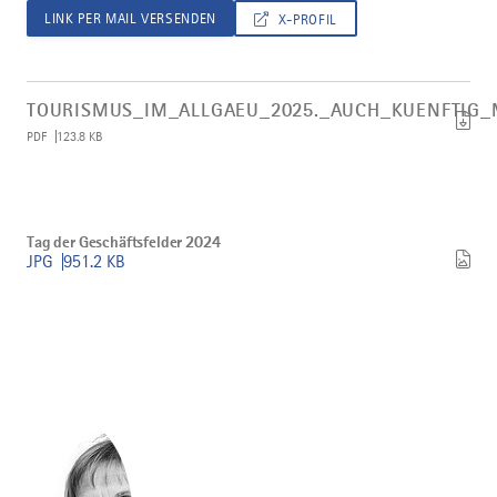
LINK PER MAIL VERSENDEN
X-PROFIL
Artikel
Tourismus_im_Allgaeu_2025._Auch_kuenftig_mit_geeinter_Kraft_
TOURISMUS_IM_ALLGAEU_2025._AUCH_KUENFTIG_M
herunterladen
PDF
123.8 KB
Bild
Tag
Tag der Geschäftsfelder 2024
der
JPG
951.2 KB
Geschäftsfelder
2024
herunterladen