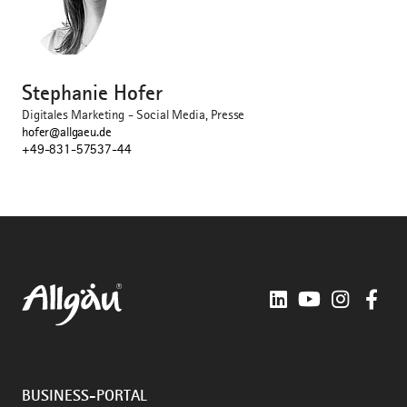
©
Stephanie Hofer
Digitales Marketing - Social Media, Presse
hofer@allgaeu.de
+49-831-57537-44
LinkedIn
YouTube
Instagra
Fac
BUSINESS-PORTAL