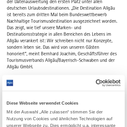
der Datenauswertung den ersten Platz unter allen
deutschen Urlaubsdestinationen. „Die Destination Allgäu
ist bereits zum dritten Mal beim Bundeswettbewerb
Nachhaltige Tourismusdestination ausgezeichnet worden.
Das zeigt, wie tief unsere Marken- und
Destinationsstrategie in allen Bereichen des Lebens im
Allgäu verankert ist: Wir schreiben nicht nur Konzepte,
sondern leben sie. Das wird von unseren Gästen
honoriert“, meint Bernhard Joachim, Geschäftsführer des
Tourismusverbands Allgäu/Bayerisch-Schwaben und der
Allgäu GmbH.
Ein weiteres Indiz für die richtige Tourismusstrategie ist
die Nominierung gleich dreier Allgäuer Wege zu
„Deutschlands schönstem Wanderweg“. Aus 100
Einreichungen haben es die beiden Premiumwanderwege
Diese Webseite verwendet Cookies
„Wald & Wiese“ in Oberreute, der „Luftiger Grat“ in
Oberstaufen in der Kategorie Tagestouren sowie die
Mit der Auswahl „Alle zulassen“ stimmen Sie der
Allgäuer Logenplatzroute im Ostallgäu als Fernwanderweg
Nutzung von Cookies und ähnlichen Technologien auf
unter die Nominierten geschafft. Nun darf das Publikum
unserer Webseite zu. Dies ermöglicht u.a. interessante