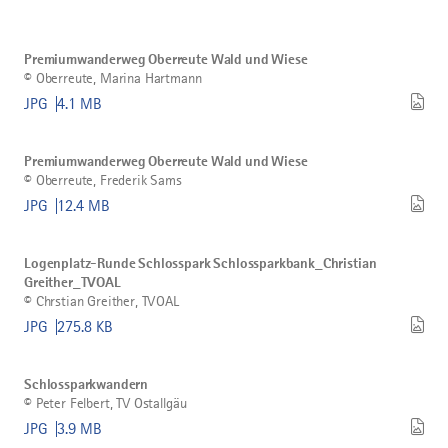
Bild
©
Premiumwanderweg
Premiumwanderweg Oberreute Wald und Wiese
Oberreute
©
Oberreute, Marina Hartmann
Wald
und
JPG
4.1 MB
Wiese
herunterladen
Bild
©
Premiumwanderweg
Premiumwanderweg Oberreute Wald und Wiese
Oberreute
©
Oberreute, Frederik Sams
Wald
und
JPG
12.4 MB
Wiese
herunterladen
Bild
©
Logenplatz-
Logenplatz-Runde Schlosspark Schlossparkbank_Christian
Runde
Greither_TVOAL
Schlosspark
Schlossparkbank_Christian
©
Chrstian Greither, TVOAL
Greither_TVOAL
JPG
275.8 KB
herunterladen
Bild
©
Schlossparkwandern
Schlossparkwandern
herunterladen
©
Peter Felbert, TV Ostallgäu
JPG
3.9 MB