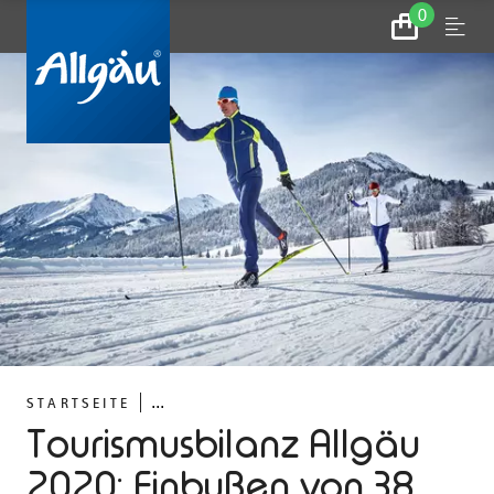
0
Zum
Menu
Warenkorb
...
STARTSEITE
Tourismusbilanz Allgäu
2020: Einbußen von 38