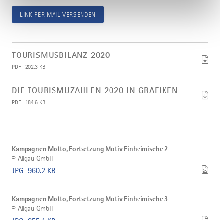
LINK PER MAIL VERSENDEN
Artikel
Tourismusbilanz
TOURISMUSBILANZ 2020
2020
PDF
202.3 KB
herunterladen
Artikel
Die
DIE TOURISMUZAHLEN 2020 IN GRAFIKEN
Tourismuzahlen
PDF
184.6 KB
2020
in
Grafiken
herunterladen
Bild
©
Kampagnen
Kampagnen Motto, Fortsetzung Motiv Einheimische 2
Motto,
©
Allgäu GmbH
Fortsetzung
Motiv
JPG
960.2 KB
Einheimische
2
Bild
©
herunterladen
Kampagnen
Kampagnen Motto, Fortsetzung Motiv Einheimische 3
Motto,
©
Allgäu GmbH
Fortsetzung
Motiv