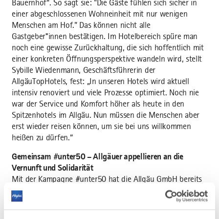
Bauernhof“. So sagt sie: "Die Gäste fühlen sich sicher in
einer abgeschlossenen Wohneinheit mit nur wenigen
Menschen am Hof." Das können nicht alle
Gastgeber*innen bestätigen. Im Hotelbereich spüre man
noch eine gewisse Zurückhaltung, die sich hoffentlich mit
einer konkreten Öffnungsperspektive wandeln wird, stellt
Sybille Wiedenmann, Geschäftsführerin der
AllgäuTopHotels, fest: „In unseren Hotels wird aktuell
intensiv renoviert und viele Prozesse optimiert. Noch nie
war der Service und Komfort höher als heute in den
Spitzenhotels im Allgäu. Nun müssen die Menschen aber
erst wieder reisen können, um sie bei uns willkommen
heißen zu dürfen.“
Gemeinsam #unter50 – Allgäuer appellieren an die
Vernunft und Solidarität
Mit der Kampagne #unter50 hat die Allgäu GmbH bereits
Mitte Dezember an Allgäuer und Allgäuerinnen appelliert,
möglichst auf Kontakte zu verzichten und in häuslicher
Umgebung zu bleiben. Ziel war, den Inzidenzwert auf unter