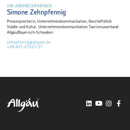
IHR ANSPRECHPARTNER
Simone Zehnpfennig
Pressesprecherin, Unternehmenskommunikation, Geschäftsfeld
Städte und Kultur; Unternehmenskommunikation Tourismusverband
Allgäu/Bayerisch-Schwaben
zehnpfennig@allgaeu.de
+49-831-57537-37
LinkedIn
YouTube
Instagra
Fac