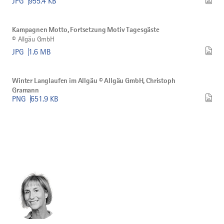
JPG
955.4 KB
Einheimische
3
Bild
©
herunterladen
Kampagnen
Kampagnen Motto, Fortsetzung Motiv Tagesgäste
Motto,
©
Allgäu GmbH
Fortsetzung
Motiv
JPG
1.6 MB
Tagesgäste
herunterladen
Bild
Winter
Winter Langlaufen im Allgäu © Allgäu GmbH, Christoph
Langlaufen
Gramann
im
PNG
651.9 KB
Allgäu
©
Allgäu
GmbH,
Christoph
Gramann
herunterladen