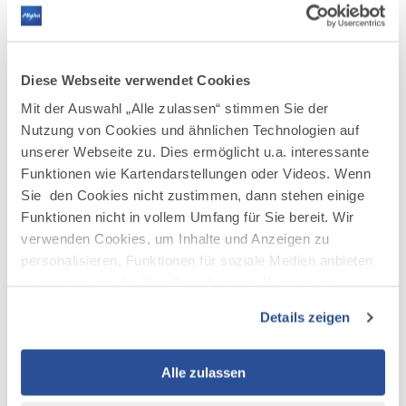
Gründerbühne
PDF
504.3 KB
2019
herunterladen
Bild
Diese Webseite verwendet Cookies
Allgäuer
Allgäuer Gründerbühne Patron © Allgäu GmbH, Philip
Gründerbühne
Mit der Auswahl „Alle zulassen“ stimmen Sie der
Herzhoff
Patron
Nutzung von Cookies und ähnlichen Technologien auf
JPG
1.5 MB
©
Allgäu
unserer Webseite zu. Dies ermöglicht u.a. interessante
Bild
GmbH,
Funktionen wie Kartendarstellungen oder Videos. Wenn
AllgäuTopHotel_036
Philip
AllgäuTopHotel_036 Markenwürfel © proAllgäu D Berchtold
Markenwürfel
Herzhoff
Sie den Cookies nicht zustimmen, dann stehen einige
JPG
7.2 MB
©
herunterladen
Funktionen nicht in vollem Umfang für Sie bereit. Wir
proAllgäu
Bild
©
D
verwenden Cookies, um Inhalte und Anzeigen zu
Allgäu
Berchtold
Allgäu Digital Gründerbühe 2017 Kempten ©Allgäu GmbH
personalisieren, Funktionen für soziale Medien anbieten
Digital
herunterladen
©
Allgäu GmbH
Gründerbühe
zu können und die Zugriffe auf unsere Website zu
2017
JPG
630.2 KB
analysieren. Außerdem geben wir Informationen zu Ihrer
Kempten
Details zeigen
©Allgäu
Verwendung unserer Website an unsere Partner für
GmbH
soziale Medien, Werbung und Analysen weiter. Unsere
herunterladen
Partner führen diese Informationen möglicherweise mit
Alle zulassen
weiteren Daten zusammen, die Sie ihnen bereitgestellt