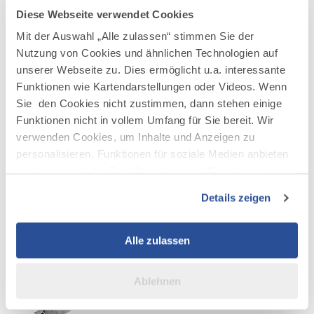
Geschäftsführer Allgäu GmbH
Diese Webseite verwendet Cookies
Mit der Auswahl „Alle zulassen“ stimmen Sie der
Präsentation und Erläuterung der Ergebnisse durch
Nutzung von Cookies und ähnlichen Technologien auf
Moduldrei, Prof. Dr. Stefan Lennardt
unserer Webseite zu. Dies ermöglicht u.a. interessante
Wir freuen uns auf Ihre Anmeldung unter
Funktionen wie Kartendarstellungen oder Videos. Wenn
zehnpfennig@allgaeu.de
Sie den Cookies nicht zustimmen, dann stehen einige
Funktionen nicht in vollem Umfang für Sie bereit. Wir
verwenden Cookies, um Inhalte und Anzeigen zu
LINK PER MAIL VERSENDEN
personalisieren, Funktionen für soziale Medien anbieten
zu können und die Zugriffe auf unsere Website zu
analysieren. Außerdem geben wir Informationen zu Ihrer
Details zeigen
Verwendung unserer Website an unsere Partner für
soziale Medien, Werbung und Analysen weiter. Unsere
Partner führen diese Informationen möglicherweise mit
Alle zulassen
weiteren Daten zusammen, die Sie ihnen bereitgestellt
haben oder die sie im Rahmen Ihrer Nutzung der Dienste
Ablehnen
gesammelt haben.