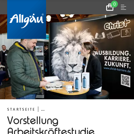
0
Zum
Menu
Warenkorb
...
STARTSEITE
Vorstellung
Arbeitskräftestudie