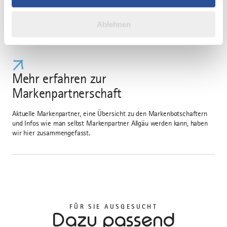
mit Ihrem Allgäuer Unternehmen Teil des
weiteren Daten zusammen, die Sie ihnen bereitgestellt
Netzwerks.
haben oder die sie im Rahmen Ihrer Nutzung der Dienste
Ablehnen
gesammelt haben.
Mehr erfahren zur
Markenpartnerschaft
Aktuelle Markenpartner, eine Übersicht zu den Markenbotschaftern
und Infos wie man selbst Markenpartner Allgäu werden kann, haben
wir hier zusammengefasst.
FÜR SIE AUSGESUCHT
Dazu passend