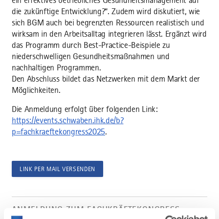
ein effektives betriebliches Gesundheitsmanagement auf
die zukünftige Entwicklung?“. Zudem wird diskutiert, wie
sich BGM auch bei begrenzten Ressourcen realistisch und
wirksam in den Arbeitsalltag integrieren lässt. Ergänzt wird
das Programm durch Best-Practice-Beispiele zu
niederschwelligen Gesundheitsmaßnahmen und
nachhaltigen Programmen.
Den Abschluss bildet das Netzwerken mit dem Markt der
Möglichkeiten.
Die Anmeldung erfolgt über folgenden Link:
https://events.schwaben.ihk.de/b?
p=fachkraeftekongress2025
.
LINK PER MAIL VERSENDEN
Artikel
Anmeldung
ANMELDUNG ZUM FACHKRÄFTEKONGRESS
zum
ALLGÄU 2025 GESTARTET