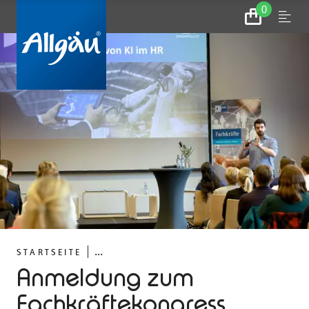
0
Zum
Menu
Warenkorb
...
STARTSEITE
Anmeldung zum
Fachkräftekongress