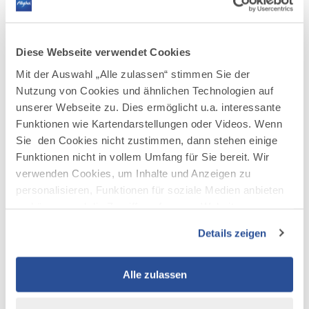
Fachkräftekongress
PDF
159.2 KB
Allgäu
2025
gestartet
herunterladen
Diese Webseite verwendet Cookies
Bild
©
Mit der Auswahl „Alle zulassen“ stimmen Sie der
Fachkräftekongress
Fachkräftekongress Allgäu 2024
Allgäu
Nutzung von Cookies und ähnlichen Technologien auf
©
Allgäu GmbH, Martina Diemand
2024
unserer Webseite zu. Dies ermöglicht u.a. interessante
herunterladen
JPG
4 MB
Funktionen wie Kartendarstellungen oder Videos. Wenn
Bild
©
Sie den Cookies nicht zustimmen, dann stehen einige
Fachkräftekongress
Fachkräftekongress Allgäu 2024
Allgäu
Funktionen nicht in vollem Umfang für Sie bereit. Wir
©
Allgäu GmbH, Martina Diemand
2024
verwenden Cookies, um Inhalte und Anzeigen zu
herunterladen
JPG
953.3 KB
personalisieren, Funktionen für soziale Medien anbieten
Bild
©
zu können und die Zugriffe auf unsere Website zu
Fachkräftekongress
Fachkräftekongress Allgäu 2024
analysieren. Außerdem geben wir Informationen zu Ihrer
Allgäu
Details zeigen
©
Allgäu GmbH, Martina Diemand
2024
Verwendung unserer Website an unsere Partner für
herunterladen
JPG
3.1 MB
soziale Medien, Werbung und Analysen weiter. Unsere
Partner führen diese Informationen möglicherweise mit
Alle zulassen
weiteren Daten zusammen, die Sie ihnen bereitgestellt
haben oder die sie im Rahmen Ihrer Nutzung der Dienste