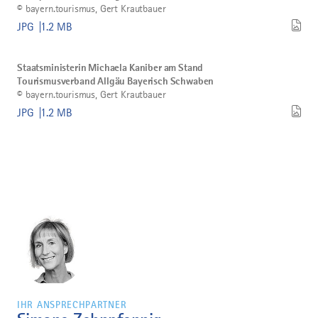
©
bayern.tourismus, Gert Krautbauer
Julia
Staudinger
JPG
1.2 MB
herunterladen
Bild
©
Staatsministerin
Staatsministerin Michaela Kaniber am Stand
Michaela
Tourismusverband Allgäu Bayerisch Schwaben
Kaniber
am
©
bayern.tourismus, Gert Krautbauer
Stand
JPG
1.2 MB
Tourismusverband
Allgäu
Bayerisch
Schwaben
herunterladen
IHR ANSPRECHPARTNER