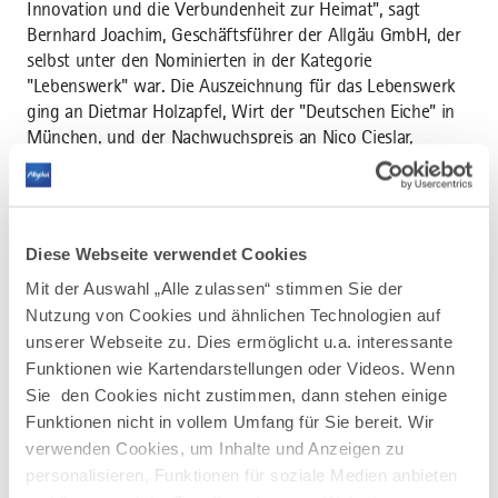
Innovation und die Verbundenheit zur Heimat", sagt
Bernhard Joachim, Geschäftsführer der Allgäu GmbH, der
selbst unter den Nominierten in der Kategorie
"Lebenswerk" war. Die Auszeichnung für das Lebenswerk
ging an Dietmar Holzapfel, Wirt der "Deutschen Eiche" in
München, und der Nachwuchspreis an Nico Cieslar,
Amtsleiter Tourismusmanagement Stadt Forchheim. Der
Preis der bayerischen Tourismusbranche ist eine Initiative
des Staatsministeriums für Landwirtschaft, Ernährung,
Forsten und Tourismus (StMELF) in Kooperation mit der
Diese Webseite verwendet Cookies
BAYERN TOURISMUS Marketing GmbH (BayTM).
Mit der Auswahl „Alle zulassen“ stimmen Sie der
Radreiseanalyse: Das Allgäu erneut unter den TopTen
Nutzung von Cookies und ähnlichen Technologien auf
Der ADFC analysiert jährlich das Potential der Radreisen
unserer Webseite zu. Dies ermöglicht u.a. interessante
und welche Regionen Radelnde bevorzugen. Nur zwei
Funktionen wie Kartendarstellungen oder Videos. Wenn
Radregionen in Süddeutschland haben es unter die
Sie den Cookies nicht zustimmen, dann stehen einige
TopTen geschafft, der Bodensee auf Platz 2 und das
Funktionen nicht in vollem Umfang für Sie bereit. Wir
Allgäu auf Platz 5 und ist damit die einzige bayerische
verwenden Cookies, um Inhalte und Anzeigen zu
Radregion. Auch der Bodensee-Königsee-Radweg ist
personalisieren, Funktionen für soziale Medien anbieten
erneut unter die TopTen gerankt und hat sich um drei