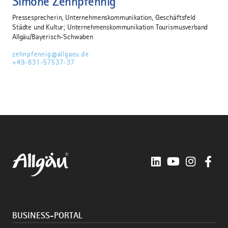
Simone Zehnpfennig
Pressesprecherin, Unternehmenskommunikation, Geschäftsfeld
Städte und Kultur; Unternehmenskommunikation Tourismusverband
Allgäu/Bayerisch-Schwaben
zehnpfennig@allgaeu.de
+49-831-57537-37
LinkedIn
YouTube
Instagra
Fac
BUSINESS-PORTAL