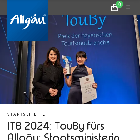
0
Zum
Menu
Warenkorb
©
...
STARTSEITE
ITB 2024: TouBy fürs
Allgäu: Staatsministerin