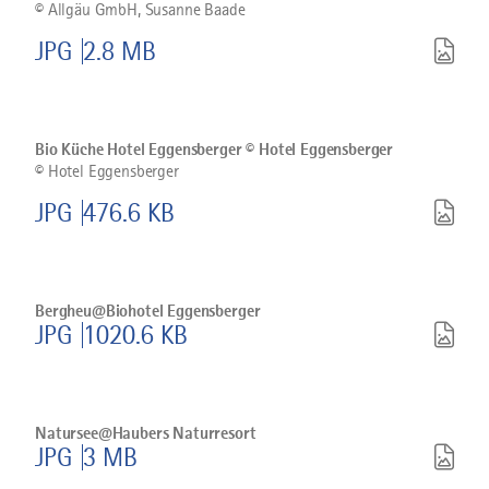
©
Allgäu GmbH, Susanne Baade
herunterladen
JPG
2.8 MB
Bild
©
Bio
Küche
Bio Küche Hotel Eggensberger © Hotel Eggensberger
Hotel
©
Hotel Eggensberger
Eggensberger
©
JPG
476.6 KB
Hotel
Eggensberger
herunterladen
Bild
Bergheu@Biohotel
Eggensberger
Bergheu@Biohotel Eggensberger
herunterladen
JPG
1020.6 KB
Bild
Natursee@Haubers
Naturresort
Natursee@Haubers Naturresort
herunterladen
JPG
3 MB