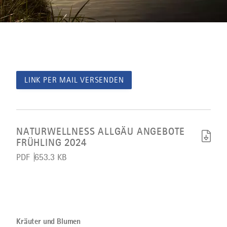
LINK PER MAIL VERSENDEN
Artikel
Naturwellness
Allgäu
NATURWELLNESS ALLGÄU ANGEBOTE
Angebote
FRÜHLING 2024
Frühling
2024
PDF
653.3 KB
herunterladen
Bild
©
Kräuter
und
Kräuter und Blumen
Blumen