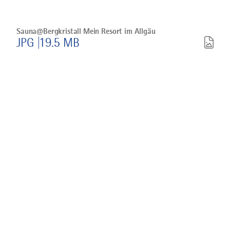
Bild
Sauna@Bergkristall
Mein
Sauna@Bergkristall Mein Resort im Allgäu
Resort
JPG
19.5 MB
im
Allgäu
herunterladen