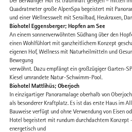
Der Berwanger Hof ist traumhaft gelegen – mitten im
Quadratmeter große AlpenSpa begeistert mit Pano
und einer Wellnesswelt mit Serailbad, Heukraxen, D
Biohotel Eggensberger; Hopfen am See
An einem sonnenverwöhnten Südhang über den Hopfe
einen Wohlfühlort mit ganzheitlichem Konzept gesch
eigenen Hof, Wellness mit Naturheilmitteln und Ges
Bewegung
verwöhnt. Dazu empfängt ein großzügiger Garten-SPA
Kiesel umrandete Natur-Schwimm-Pool.
Biohotel Mattlihüs; Oberjoch
In einzigartiger Panoramalage oberhalb von Oberjoch 
als besonderer Kraftplatz. Es ist das erste Haus im A
Bauweise verfügt und ohne Verwendung von Eisen ode
Hotel begeistert mit rundum durchdachtem Konzept -
energetisch und