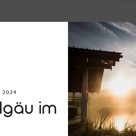
 2024
llgäu im