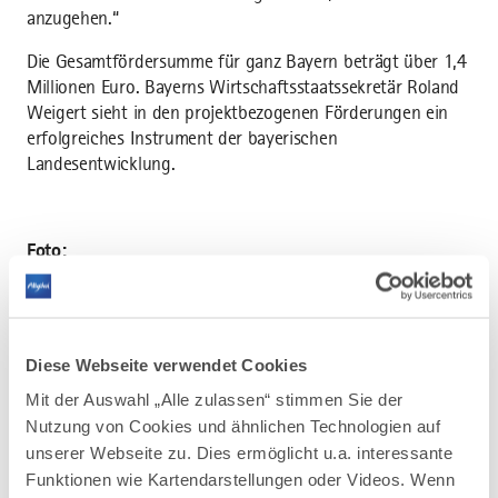
anzugehen.“
Die Gesamtfördersumme für ganz Bayern beträgt über 1,4
Millionen Euro. Bayerns Wirtschaftsstaatssekretär Roland
Weigert sieht in den projektbezogenen Förderungen ein
erfolgreiches Instrument der bayerischen
Landesentwicklung.
Foto:
Übergabe der ersten Förderbescheide nach der neuen
Förderrichtlinie Landesentwicklung (v.l.) Dr. Ulrike Wolf
(Ministerialdirektorin im Bayerischen
Wirtschaftsministerium) und Klaus Fischer (Sprecher der
Diese Webseite verwendet Cookies
Geschäftsführung der Allgäu GmbH Gesellschaft für
Mit der Auswahl „Alle zulassen“ stimmen Sie der
Standort und Tourismus). Foto Elke Neureuther, StMWi
Nutzung von Cookies und ähnlichen Technologien auf
unserer Webseite zu. Dies ermöglicht u.a. interessante
Funktionen wie Kartendarstellungen oder Videos. Wenn
LINK PER MAIL VERSENDEN